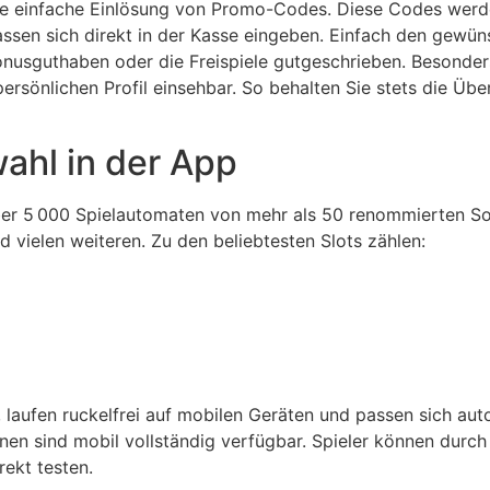
st die einfache Einlösung von Promo-Codes. Diese Codes wer
 lassen sich direkt in der Kasse eingeben. Einfach den gew
nusguthaben oder die Freispiele gutgeschrieben. Besonders
 persönlichen Profil einsehbar. So behalten Sie stets die Üb
ahl in der App
ber 5 000 Spielautomaten von mehr als 50 renommierten So
 vielen weiteren. Zu den beliebtesten Slots zählen:
, laufen ruckelfrei auf mobilen Geräten und passen sich au
nen sind mobil vollständig verfügbar. Spieler können durc
ekt testen.