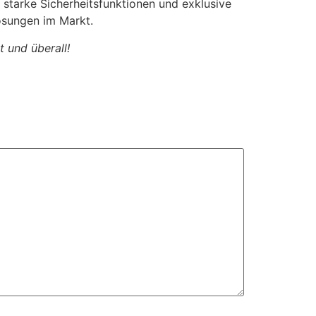
 starke Sicherheitsfunktionen und exklusive
ösungen im Markt.
t und überall!