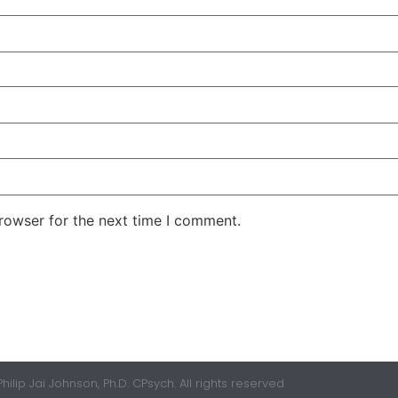
rowser for the next time I comment.
hilip Jai Johnson, Ph.D. CPsych. All rights reserved