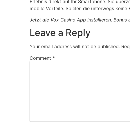
Erlebnis direkt auf Ihr Smartphone. Sie über
mobile Vorteile. Spieler, die unterwegs kein
Jetzt die Vox Casino App installieren, Bonus 
Leave a Reply
Your email address will not be published.
Req
Comment
*