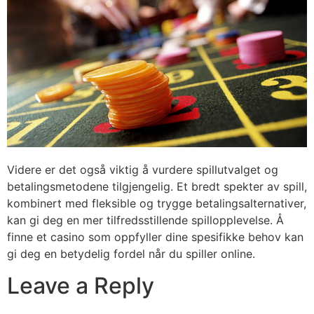
Videre er det også viktig å vurdere spillutvalget og
betalingsmetodene tilgjengelig. Et bredt spekter av spill,
kombinert med fleksible og trygge betalingsalternativer,
kan gi deg en mer tilfredsstillende spillopplevelse. Å
finne et casino som oppfyller dine spesifikke behov kan
gi deg en betydelig fordel når du spiller online.
Leave a Reply