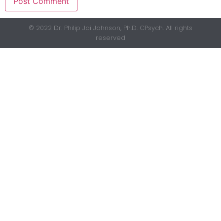
© 2022 Dr. Philip Jai Johnson, Ph.D. CPsych. All rights
reserved