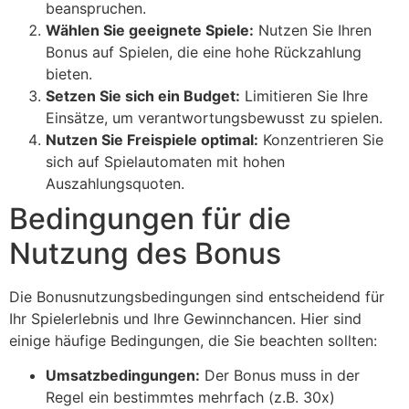
beanspruchen.
Wählen Sie geeignete Spiele:
Nutzen Sie Ihren
Bonus auf Spielen, die eine hohe Rückzahlung
bieten.
Setzen Sie sich ein Budget:
Limitieren Sie Ihre
Einsätze, um verantwortungsbewusst zu spielen.
Nutzen Sie Freispiele optimal:
Konzentrieren Sie
sich auf Spielautomaten mit hohen
Auszahlungsquoten.
Bedingungen für die
Nutzung des Bonus
Die Bonusnutzungsbedingungen sind entscheidend für
Ihr Spielerlebnis und Ihre Gewinnchancen. Hier sind
einige häufige Bedingungen, die Sie beachten sollten:
Umsatzbedingungen:
Der Bonus muss in der
Regel ein bestimmtes mehrfach (z.B. 30x)
snatch