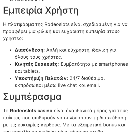
Εμπειρία Χρήστη
Η πλατφόρμα της Rodeoslots είναι σχεδιασμένη για να
προσφέρει μια φιλική και ευχάριστη εμπειρία στους
χρήστες:
Διασύνδεση:
Απλή και εύχρηστη, ιδανική για
όλους τους χρήστες.
Κινητές Συσκευές:
Συμβατότητα με smartphones
και tablets.
Υποστήριξη Πελατών:
24/7 διαθέσιμοι
εκπρόσωποι μέσω live chat και email.
Συμπέρασμα
Το
Rodeoslots casino
είναι ένα ιδανικό μέρος για τους
παίκτες που επιθυμούν να συνδυάσουν τη διασκέδαση
με τις ευκαιρίες κέρδους. Με τα εξαιρετικά bonus και
την ποικιλία παιχνιδιών, είναι σίγουρο ότι θα