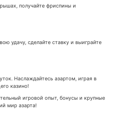
грышах, получайте фриспины и
вою удачу, сделайте ставку и выиграйте
уток. Наслаждайтесь азартом, играя в
его казино!
ательный игровой опыт, бонусы и крупные
ий мир азарта!