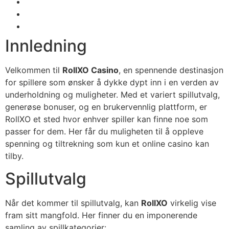
Brukeropplevelse
Sikkerhet og pålitelighet
Konklusjon
Innledning
Velkommen til
RollXO Casino
, en spennende destinasjon
for spillere som ønsker å dykke dypt inn i en verden av
underholdning og muligheter. Med et variert spillutvalg,
generøse bonuser, og en brukervennlig plattform, er
RollXO et sted hvor enhver spiller kan finne noe som
passer for dem. Her får du muligheten til å oppleve
spenning og tiltrekning som kun et online casino kan
tilby.
Spillutvalg
Når det kommer til spillutvalg, kan
RollXO
virkelig vise
fram sitt mangfold. Her finner du en imponerende
samling av spillkategorier: