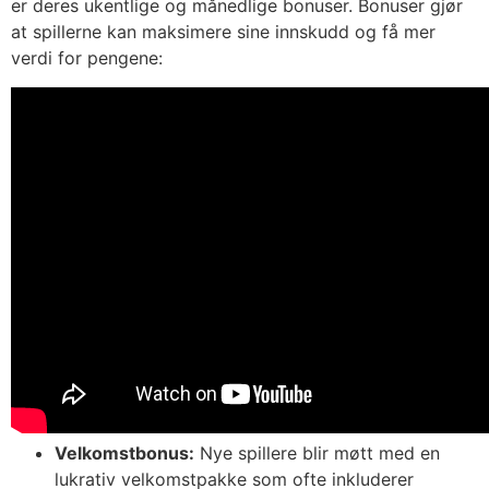
er deres ukentlige og månedlige bonuser. Bonuser gjør
at spillerne kan maksimere sine innskudd og få mer
verdi for pengene:
Velkomstbonus:
Nye spillere blir møtt med en
lukrativ velkomstpakke som ofte inkluderer