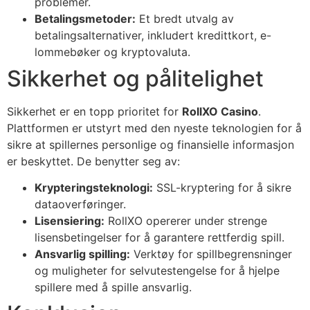
problemer.
Betalingsmetoder:
Et bredt utvalg av
betalingsalternativer, inkludert kredittkort, e-
lommebøker og kryptovaluta.
Sikkerhet og pålitelighet
Sikkerhet er en topp prioritet for
RollXO Casino
.
Plattformen er utstyrt med den nyeste teknologien for å
sikre at spillernes personlige og finansielle informasjon
er beskyttet. De benytter seg av:
Krypteringsteknologi:
SSL-kryptering for å sikre
dataoverføringer.
Lisensiering:
RollXO opererer under strenge
lisensbetingelser for å garantere rettferdig spill.
Ansvarlig spilling:
Verktøy for spillbegrensninger
og muligheter for selvutestengelse for å hjelpe
spillere med å spille ansvarlig.