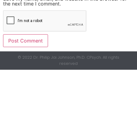
the next time I comment.
© 2022 Dr. Philip Jai Johnson, Ph.D. CPsych. All rights
reserved