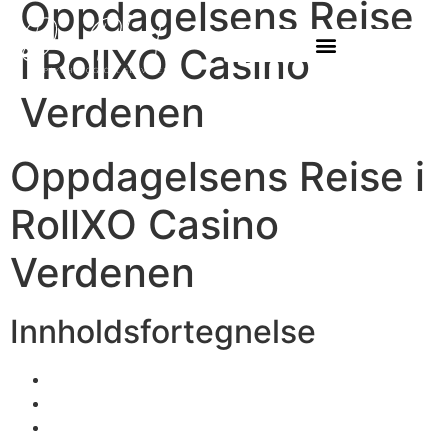
Oppdagelsens Reise
i RollXO Casino
Verdenen
Oppdagelsens Reise i
RollXO Casino
Verdenen
Innholdsfortegnelse
Innledning
Spillutvalg
Bonuser og tilbud