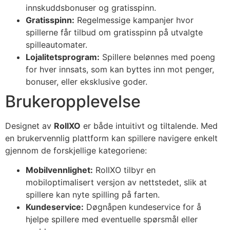
innskuddsbonuser og gratisspinn.
Gratisspinn:
Regelmessige kampanjer hvor
spillerne får tilbud om gratisspinn på utvalgte
spilleautomater.
Lojalitetsprogram:
Spillere belønnes med poeng
for hver innsats, som kan byttes inn mot penger,
bonuser, eller eksklusive goder.
Brukeropplevelse
Designet av
RollXO
er både intuitivt og tiltalende. Med
en brukervennlig plattform kan spillere navigere enkelt
gjennom de forskjellige kategoriene:
Mobilvennlighet:
RollXO tilbyr en
mobiloptimalisert versjon av nettstedet, slik at
spillere kan nyte spilling på farten.
Kundeservice:
Døgnåpen kundeservice for å
hjelpe spillere med eventuelle spørsmål eller