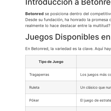
Introducción a Betonr
Betonred
se posiciona dentro del competitiv
Desde su fundación, ha honrado la promesa de
realmente lo hace destacar entre la multitud?
Juegos Disponibles en
En Betonred, la variedad es la clave. Aquí h
Tipo de Juego
Tragaperras
Los juegos más col
Ruleta
Un clásico que nun
Póker
El juego de estrat