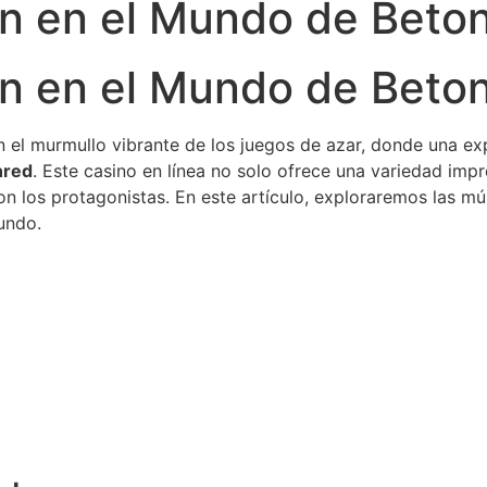
in en el Mundo de Beto
Book Now
About
Servic
in en el Mundo de Beto
en el murmullo vibrante de los juegos de azar, donde una ex
nred
. Este casino en línea no solo ofrece una variedad imp
on los protagonistas. En este artículo, exploraremos las m
undo.
les