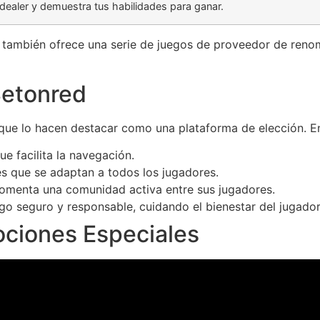
dealer y demuestra tus habilidades para ganar.
también ofrece una serie de juegos de proveedor de renom
Betonred
que lo hacen destacar como una plataforma de elección. Ent
ue facilita la navegación.
 que se adaptan a todos los jugadores.
omenta una comunidad activa entre sus jugadores.
o seguro y responsable, cuidando el bienestar del jugador
ociones Especiales