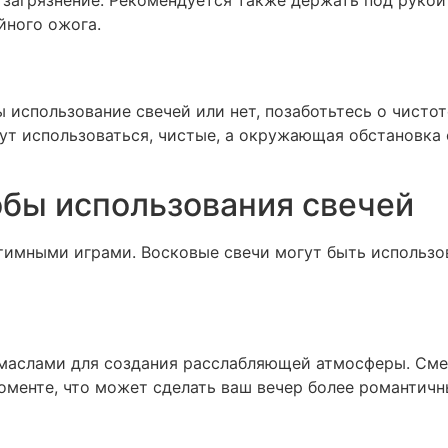
загрязнение. Рекомендуется также держать под рукой 
йного ожога.
 использование свечей или нет, позаботьтесь о чистот
дут использоваться, чистые, а окружающая обстановка
бы использования свечей
тимными играми. Восковые свечи могут быть использов
маслами для создания расслабляющей атмосферы. Сме
оменте, что может сделать ваш вечер более романтич