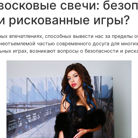
восковые свечи: безо
Book Now
About
Servic
и рискованные игры?
ных впечатлениях, способных вывести нас за пределы 
еотъемлемой частью современного досуга для многих.
ьных играх, возникают вопросы о безопасности и риска