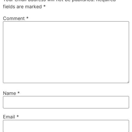
fields are marked
*
Comment
*
Name
*
Email
*