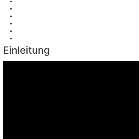
Vorteile des sg casino online
Vielfalt der Spiele
Bonusangebote im sg casino online
Sicherheitsaspekte im Online-Casino
Häufig gestellte Fragen
Schlussfolgerung
Einleitung