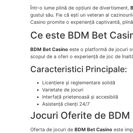
Într-o lume plină de opțiuni de divertisment,
gustul său. Fie că ești un veteran al cazinouri
Casino promite o experiență captivantă, plină
Ce este BDM Bet Casi
BDM Bet Casino
este o platformă de jocuri on
scopul de a oferi o experiență de joc de înaltă
Caracteristici Principale:
Licențiere și reglementare solidă
Varietate de jocuri
Interfață prietenoasă și accesibilă
Asistență clienți 24/7
Jocuri Oferite de BDM
Oferta de jocuri de
BDM Bet Casino
este impr