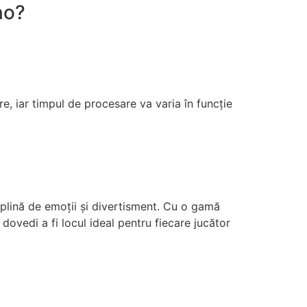
no?
re, iar timpul de procesare va varia în funcție
plină de emoții și divertisment. Cu o gamă
 dovedi a fi locul ideal pentru fiecare jucător