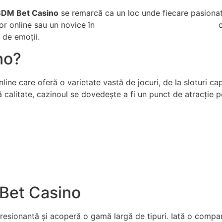
BDM Bet Casino
se remarcă ca un loc unde fiecare pasionat
lor online sau un novice în
https://bdmbetcasino-ro.com/
c
 de emoții.
no?
line care oferă o varietate vastă de jocuri, de la sloturi ca
 calitate, cazinoul se dovedește a fi un punct de atracție p
 Bet Casino
esionantă și acoperă o gamă largă de tipuri. Iată o compar