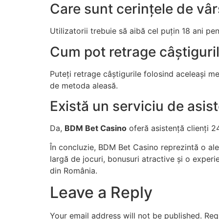
Care sunt cerințele de vâ
Utilizatorii trebuie să aibă cel puțin 18 ani pen
Cum pot retrage câștiguri
Puteți retrage câștigurile folosind aceleași me
de metoda aleasă.
Există un serviciu de asist
Da,
BDM Bet Casino
oferă asistență clienți 24
În concluzie, BDM Bet Casino reprezintă o al
largă de jocuri, bonusuri atractive și o experi
din România.
Leave a Reply
Your email address will not be published.
Req