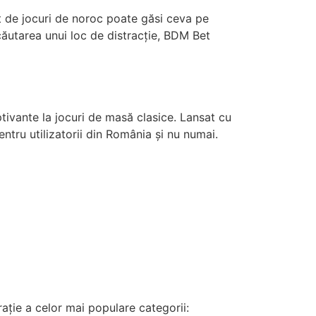
 de jocuri de noroc poate găsi ceva pe
ăutarea unui loc de distracție, BDM Bet
ptivante la jocuri de masă clasice. Lansat cu
entru utilizatorii din România și nu numai.
ație a celor mai populare categorii: