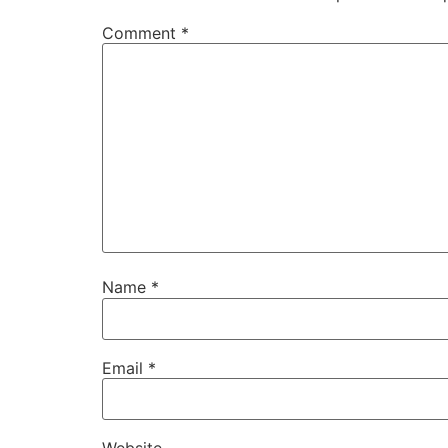
Comment
*
Name
*
Email
*