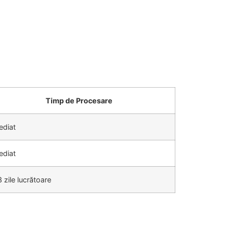
Timp de Procesare
ediat
ediat
 zile lucrătoare