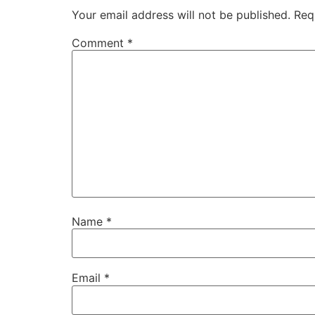
Your email address will not be published.
Req
Comment
*
Name
*
Email
*