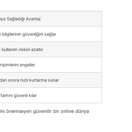
cıya Sağladığı Avantaj
ı bilgilerinin güvenliğini sağlar
 kullanım riskini azaltır
rişimlerini engeller
dan sonra hızlı kurtarma sunar
tamını güvenli kılar
ini önemseyen güvenilir bir online dünya