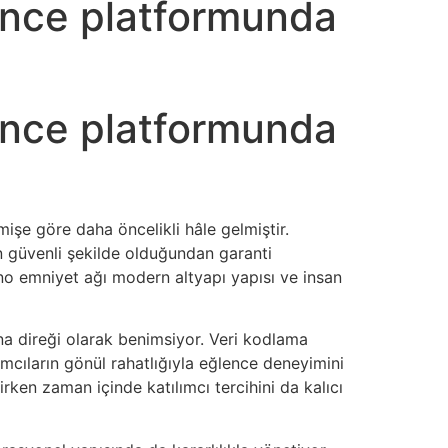
ğlence platformunda
es
Contact
FAQs
ğlence platformunda
işe göre daha öncelikli hâle gelmiştir.
nin güvenli şekilde olduğundan garanti
ino emniyet ağı modern altyapı yapısı ve insan
ana direği olarak benimsiyor. Veri kodlama
ımcıların gönül rahatlığıyla eğlence deneyimini
rirken zaman içinde katılımcı tercihini da kalıcı