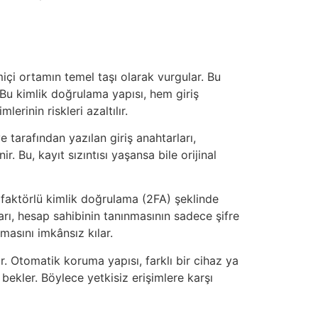
imiçi ortamın temel taşı olarak vurgular. Bu
 Bu kimlik doğrulama yapısı, hem giriş
rinin riskleri azaltılır.
 tarafından yazılan giriş anahtarları,
. Bu, kayıt sızıntısı yaşansa bile orijinal
 faktörlü kimlik doğrulama (2FA) şeklinde
rı, hesap sahibinin tanınmasının sadece şifre
pmasını imkânsız kılar.
lar. Otomatik koruma yapısı, farklı bir cihaz ya
ekler. Böylece yetkisiz erişimlere karşı