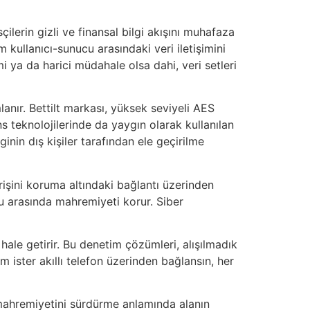
çilerin gizli ve finansal bilgi akışını muhafaza
kullanıcı-sunucu arasındaki veri iletişimini
mi ya da harici müdahale olsa dahi, veri setleri
lanır. Bettilt markası, yüksek seviyeli AES
s teknolojilerinde da yaygın olarak kullanılan
lginin dış kişiler tarafından ele geçirilme
erişini koruma altındaki bağlantı üzerinden
nu arasında mahremiyeti korur. Siber
 hale getirir. Bu denetim çözümleri, alışılmadık
m ister akıllı telefon üzerinden bağlansın, her
 mahremiyetini sürdürme anlamında alanın