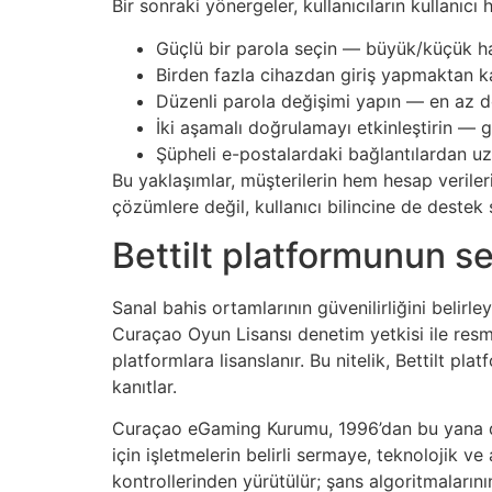
Bir sonraki yönergeler, kullanıcıların kullanıc
Güçlü bir parola seçin — büyük/küçük har
Birden fazla cihazdan giriş yapmaktan k
Düzenli parola değişimi yapın — en az dö
İki aşamalı doğrulamayı etkinleştirin — 
Şüpheli e-postalardaki bağlantılardan uz
Bu yaklaşımlar, müşterilerin hem hesap verileri
çözümlere değil, kullanıcı bilincine de destek 
Bettilt platformunun se
Sanal bahis ortamlarının güvenilirliğini belirl
Curaçao Oyun Lisansı denetim yetkisi ile resmî
platformlara lisanslanır. Bu nitelik, Bettilt
kanıtlar.
Curaçao eGaming Kurumu, 1996’dan bu yana diji
için işletmelerin belirli sermaye, teknolojik v
kontrollerinden yürütülür; şans algoritmalarını