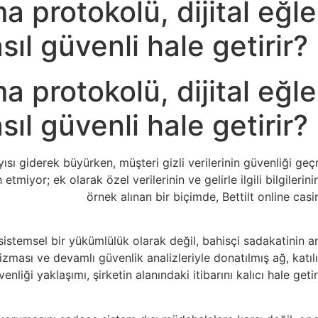
uma protokolü, dijital e
Book Now
About
Servic
nasıl güvenli hale getirir?
uma protokolü, dijital e
nasıl güvenli hale getirir?
ı giderek büyürken, müşteri gizli verilerinin güvenliği geçm
tmiyor; ek olarak özel verilerinin ve gelirle ilgili bilgileri
ingvapors.com/
örnek alınan bir biçimde, Bettilt online cas
sistemsel bir yükümlülük olarak değil, bahisçi sadakatinin 
izması ve devamlı güvenlik analizleriyle donatılmış ağ, katıl
nliği yaklaşımı, şirketin alanındaki itibarını kalıcı hale geti