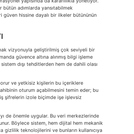
rasyonel yapısında da kararlılıkla yönetiyor.
eğer bütün adımlarda yansıtabilmek
eri güven hissine dayalı bir ilkeler bütününün
ı
ak vizyonuyla geliştirilmiş çok seviyeli bir
amanda güvence altına alınmış bilgi işleme
 sistem dışı tehditlerden hem de dahili olası
orur ve yetkisiz kişilerin bu içeriklere
sahibinin oturum açabilmesini temin eder; bu
ş şifrelerin izole biçimde işe işlevsiz
ayı de önemle uygular. Bu veri merkezlerinde
ulunur. Böylece sistem, hem dijital hem mekanik
izlilik teknolojilerini ve bunların kullanıcıya