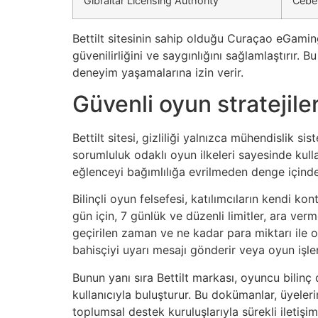
Gibraltar Licensing Authority
Cebel
Bettilt sitesinin sahip olduğu Curaçao eGaming
güvenilirliğini ve saygınlığını sağlamlaştırır. 
deneyim yaşamalarına izin verir.
Güvenli oyun stratejiler
Bettilt sitesi, gizliliği yalnızca mühendislik 
sorumluluk odaklı oyun ilkeleri sayesinde kulla
eğlenceyi bağımlılığa evrilmeden denge içinde
Bilinçli oyun felsefesi, katılımcıların kendi k
gün için, 7 günlük ve düzenli limitler, ara ver
geçirilen zaman ve ne kadar para miktarı ile oy
bahisçiyi uyarı mesajı gönderir veya oyun işle
Bunun yanı sıra Bettilt markası, oyuncu bilinç d
kullanıcıyla buluşturur. Bu dokümanlar, üyeleri
toplumsal destek kuruluşlarıyla sürekli iletişim