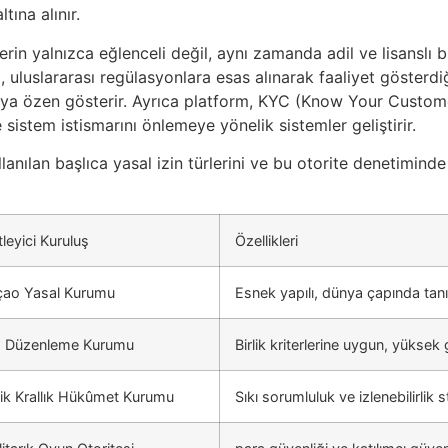
tına alınır.
rin yalnızca eğlenceli değil, aynı zamanda adil ve lisanslı 
, uluslararası regülasyonlara esas alınarak faaliyet gösterdiğ
ya özen gösterir. Ayrıca platform, KYC (Know Your Custome
sistem istismarını önlemeye yönelik sistemler geliştirir.
lanılan başlıca yasal izin türlerini ve bu otorite denetimin
leyici Kuruluş
Özellikleri
çao Yasal Kurumu
Esnek yapılı, dünya çapında tan
a Düzenleme Kurumu
Birlik kriterlerine uygun, yükse
şik Krallık Hükûmet Kurumu
Sıkı sorumluluk ve izlenebilirlik s