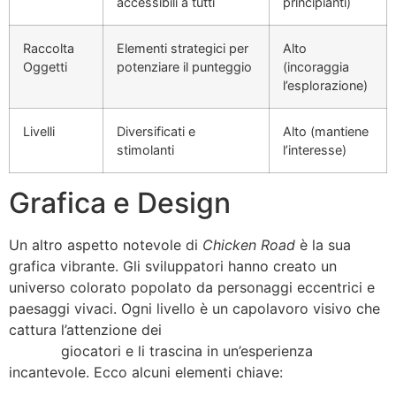
accessibili a tutti
principianti)
Raccolta
Elementi strategici per
Alto
Oggetti
potenziare il punteggio
(incoraggia
l’esplorazione)
Livelli
Diversificati e
Alto (mantiene
stimolanti
l’interesse)
Grafica e Design
Un altro aspetto notevole di
Chicken Road
è la sua
grafica vibrante. Gli sviluppatori hanno creato un
universo colorato popolato da personaggi eccentrici e
paesaggi vivaci. Ogni livello è un capolavoro visivo che
cattura l’attenzione dei
chicken cross the road game
money
giocatori e li trascina in un’esperienza
incantevole. Ecco alcuni elementi chiave: