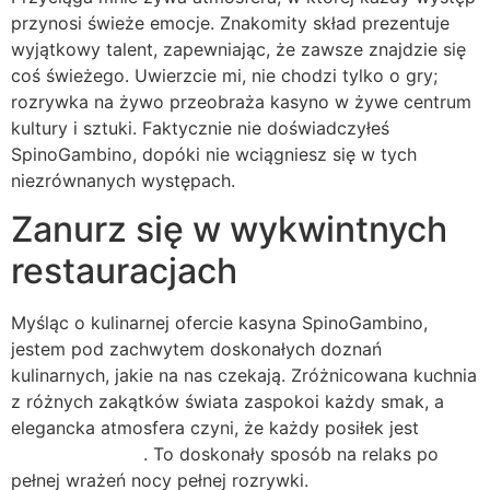
przynosi świeże emocje. Znakomity skład prezentuje
wyjątkowy talent, zapewniając, że zawsze znajdzie się
coś świeżego. Uwierzcie mi, nie chodzi tylko o gry;
rozrywka na żywo przeobraża kasyno w żywe centrum
kultury i sztuki. Faktycznie nie doświadczyłeś
SpinoGambino, dopóki nie wciągniesz się w tych
niezrównanych występach.
Zanurz się w wykwintnych
restauracjach
Myśląc o kulinarnej ofercie kasyna SpinoGambino,
jestem pod zachwytem doskonałych doznań
kulinarnych, jakie na nas czekają. Zróżnicowana kuchnia
z różnych zakątków świata zaspokoi każdy smak, a
elegancka atmosfera czyni, że każdy posiłek jest
niepowtarzalny
. To doskonały sposób na relaks po
pełnej wrażeń nocy pełnej rozrywki.