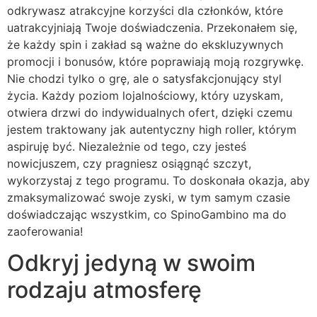
odkrywasz atrakcyjne korzyści dla członków, które
uatrakcyjniają Twoje doświadczenia. Przekonałem się,
że każdy spin i zakład są ważne do ekskluzywnych
promocji i bonusów, które poprawiają moją rozgrywkę.
Nie chodzi tylko o grę, ale o satysfakcjonujący styl
życia. Każdy poziom lojalnościowy, który uzyskam,
otwiera drzwi do indywidualnych ofert, dzięki czemu
jestem traktowany jak autentyczny high roller, którym
aspiruję być. Niezależnie od tego, czy jesteś
nowicjuszem, czy pragniesz osiągnąć szczyt,
wykorzystaj z tego programu. To doskonała okazja, aby
zmaksymalizować swoje zyski, w tym samym czasie
doświadczając wszystkim, co SpinoGambino ma do
zaoferowania!
Odkryj jedyną w swoim
rodzaju atmosferę