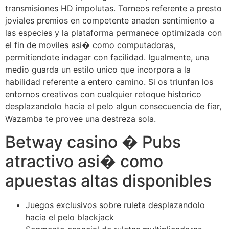
transmisiones HD impolutas. Torneos referente a presto
joviales premios en competente anaden sentimiento a
las especies y la plataforma permanece optimizada con
el fin de moviles asi� como computadoras,
permitiendote indagar con facilidad. Igualmente, una
medio guarda un estilo unico que incorpora a la
habilidad referente a entero camino. Si os triunfan los
entornos creativos con cualquier retoque historico
desplazandolo hacia el pelo algun consecuencia de fiar,
Wazamba te provee una destreza sola.
Betway casino � Pubs
atractivo asi� como
apuestas altas disponibles
Juegos exclusivos sobre ruleta desplazandolo
hacia el pelo blackjack