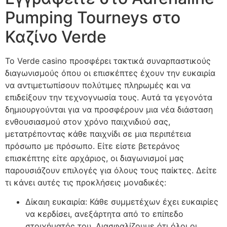
Pumping Tourneys στο
Καζίνο Verde
Το Verde casino προσφέρει τακτικά συναρπαστικούς
διαγωνισμούς όπου οι επισκέπτες έχουν την ευκαιρία
να αντιμετωπίσουν πολύτιμες πληρωμές και να
επιδείξουν την τεχνογνωσία τους. Αυτά τα γεγονότα
δημιουργούνται για να προσφέρουν μια νέα διάσταση
ενθουσιασμού στον χρόνο παιχνιδιού σας,
μετατρέποντας κάθε παιχνίδι σε μια περιπέτεια
πρόσωπο με πρόσωπο. Είτε είστε βετεράνος
επισκέπτης είτε αρχάριος, οι διαγωνισμοί μας
παρουσιάζουν επιλογές για όλους τους παίκτες. Δείτε
τι κάνει αυτές τις προκλήσεις μοναδικές:
Δίκαιη ευκαιρία: Κάθε συμμετέχων έχει ευκαιρίες
να κερδίσει, ανεξάρτητα από το επίπεδο
στοιχήματός του. Διασφαλίζουμε ότι όλοι οι