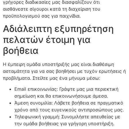
γρήγορες διαδικασίες μας διασφαλίζουν ότι
αισθάνεστε σίγουροι κατά τη διαχείριση του
προϋπολογισμού σας για παιχνίδια.
Αδιάλειπτη εξυπηρέτηση
πελατών έτοιμη για
βοήθεια
Η έμπειρη ομάδα υποστήριξής μας είναι διαθέσιμη
ασταμάτητα για να σας βοηθήσει με τυχόν ερωτήσεις ή
προβλήματα. Στείλτε μας ένα μήνυμα μέσω:
Email επικοινωνίας: Γράψτε μας μια περιεκτική
σημείωση και θα επικοινωνήσουμε άμεσα.
Άμεση συνομιλία: Λάβετε βοήθεια σε πραγματικό
χρόνο από τους ευγενικούς αντιπροσώπους μας.
Τηλεφωνική γραμμή: Συνομιλήστε απευθείας με
την ομάδα βοήθειας για γρήγορη υποστήριξη.