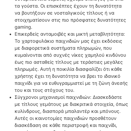
τα γούστα. Οι επισκέπτες έχουν τη δυνατότητα
να βουτήξουν σε νοσταλγικούς τίτλους ή να
στοιχηματίσουν στις πιο πρόσφατες δυνατότητες
gaming.
Επικερδείς ανταμοιβές και μικτή μεταβλητότητα:
Το χαρτοφυλάκιο παιχνιδιών μας έχει εκδόσεις
με διαφορετικά συστήματα πληρωμών, που
κυμαίνονται από συχνές νίκες χαμηλού κινδύνου
έως πιο ασταθείς τίτλους με τεράστιες μεγάλες
πληρωμές. Αυτή η ποικιλία διασφαλίζει ότι κάθε
χρήστης έχει τη δυνατότητα να βρει το ιδανικό
παιχνίδι για να ευθυγραμμιστεί με τη ζώνη άνεσής
του και τους στόχους του.
Σύγχρονοι μηχανισμοί παιχνιδιών: Διασκεδάστε
με τίτλους γεμάτους με διακριτικά στοιχεία, όπως
κυλίνδρους, διασπορά μπαλαντέρ και μπόνους.
Αυτές οι καινοτομίες παιχνιδιών προσθέτουν
διασκέδαση σε κάθε περιστροφή και παιχνίδι,