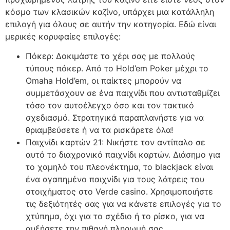
κόσμο των κλασικών καζίνο, υπάρχει μια κατάλληλη
επιλογή για όλους σε αυτήν την κατηγορία. Εδώ είναι
μερικές κορυφαίες επιλογές:
Πόκερ: Δοκιμάστε το χέρι σας με πολλούς
τύπους πόκερ. Από το Hold’em Poker μέχρι το
Omaha Hold’em, οι παίκτες μπορούν να
συμμετάσχουν σε ένα παιχνίδι που αντισταθμίζει
τόσο τον αυτοέλεγχο όσο και τον τακτικό
σχεδιασμό. Στρατηγικά παραπλανήστε για να
θριαμβεύσετε ή να τα ρισκάρετε όλα!
Παιχνίδι καρτών 21: Νικήστε τον αντίπαλο σε
αυτό το διαχρονικό παιχνίδι καρτών. Διάσημο για
το χαμηλό του πλεονέκτημα, το blackjack είναι
ένα αγαπημένο παιχνίδι για τους λάτρεις του
στοιχήματος στο Verde casino. Χρησιμοποιήστε
τις δεξιότητές σας για να κάνετε επιλογές για το
χτύπημα, όχι για το σχέδιο ή το ρίσκο, για να
αυξήσετε την πιθανή πληρωμή σας.