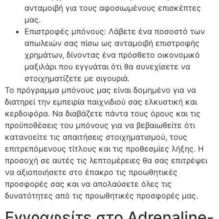
ανταμοιβή για τους αφοσιωμένους επισκέπτες
μας.
Επιστροφές μπόνους: Λάβετε ένα ποσοστό των
απωλειών σας πίσω ως ανταμοιβή επιστροφής
χρημάτων, δίνοντας ένα πρόσθετο οικονομικό
μαξιλάρι που εγγυάται ότι θα συνεχίσετε να
στοιχηματίζετε με σιγουριά.
Το πρόγραμμα μπόνους μας είναι δομημένο για να
διατηρεί την εμπειρία παιχνιδιού σας ελκυστική και
κερδοφόρα. Να διαβάζετε πάντα τους όρους και τις
προϋποθέσεις του μπόνους για να βεβαιωθείτε ότι
κατανοείτε τις απαιτήσεις στοιχηματισμού, τους
επιτρεπόμενους τίτλους και τις προθεσμίες λήξης. Η
προσοχή σε αυτές τις λεπτομέρειες θα σας επιτρέψει
να αξιοποιήσετε στο έπακρο τις προωθητικές
προσφορές σας και να απολαύσετε όλες τις
δυνατότητες από τις προωθητικές προσφορές μας.
Εγγραφείτε στο Adrenaline-