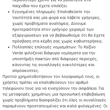
παιχνίδια που έχετε επιλέξει.
Εγγυημένες πληρωμές: Επαληθεύστε την
ταυτότητά σας μία φορά και λάβετε γρήγορες,
χωρίς προβλήματα αναλήψεις. Δίνουμε
προτεραιότητα στον γρήγορο χειρισμό των
εξαργυρώσεων για να βεβαιωθούμε ότι θα έχετε
πρόσβαση στα κέρδη σας χωρίς καθυστερήσεις.
Πολλαπλές επιλογές νομισμάτων: Το Καζίνο
Verde φιλοξενεί διάφορα νομίσματα για την
υποστήριξη παικτών από διάφορες περιοχές,
κάνοντας τις συναλλαγές ευκολότερες και
απρόσκοπτες.
Προτού χρηματοδοτήσουν τον λογαριασμό τους, οι
χρήστες πρέπει να επαληθεύσουν τον αριθμό
τηλεφώνου τους για να ενισχύσουν την ασφάλεια. Για
τις μεταφορές χρημάτων, μια προσωπική επιβεβαίωση
χωρίς προβλήματα διασφαλίζει ότι όλες οι συναλλαγές
παραμένουν προστατευμένες και καλά φυλαγμένες. Οι