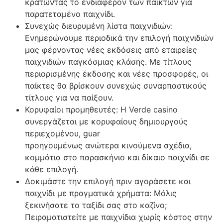
κρατώντας το ενδιαφέρον των παικτών για
παρατεταμένο παιχνίδι.
Συνεχώς διευρυμένη λίστα παιχνιδιών:
Ενημερώνουμε περιοδικά την επιλογή παιχνιδιών
μας φέρνοντας νέες εκδόσεις από εταιρείες
παιχνιδιών παγκόσμιας κλάσης. Με τίτλους
περιορισμένης έκδοσης και νέες προσφορές, οι
παίκτες θα βρίσκουν συνεχώς συναρπαστικούς
τίτλους για να παίξουν.
Κορυφαίοι προμηθευτές: Η Verde casino
συνεργάζεται με κορυφαίους δημιουργούς
περιεχομένου, guar
προηγουμένως ανώτερα κινούμενα σχέδια,
κομμάτια στο παρασκήνιο και δίκαιο παιχνίδι σε
κάθε επιλογή.
Δοκιμάστε την επιλογή πριν αγοράσετε και
παιχνίδι με πραγματικά χρήματα: Μόλις
ξεκινήσατε το ταξίδι σας στο καζίνο;
Πειραματιστείτε με παιχνίδια χωρίς κόστος στην