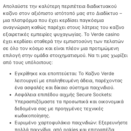
Απολαύστε την καλύτερη περιπέτεια διαδικτυακού
καζίνο στον αξιόπιστο ιστότοπό μας στο Διαδίκτυο –
μια πλατφόρμα που έχει κερδίσει παγκόσμια
αναγνώριση καθώς παρέχει στους λάτρεις του καζίνο
εξαιρετικές εμπειρίες ψυχαγωγίας. Το Verde casino
έχει κερδίσει σταθερά την εμπιστοσύνη των πελατών
σε όλο τον κόσμο και είναι πλέον μια προτιμώμενη
επιλογή στην ομάδα στοιχηματισμού. Να τι μας χωρίζει
από τους υπόλοιπους:
Εγκρίθηκε και εποπτεύεται: Το Καζίνο Verde
λειτουργεί με επαληθευμένη άδεια, παρέχοντας
ένα ασφαλές και δίκαιο σύστημα παιχνιδιού.
Ασφάλεια επιπέδου αιχμής Secure Sockets:
Υπερασπιζόμαστε τα προσωπικά και οικονομικά
δεδομένα σας με προηγμένες τεχνικές
κωδικοποίησης.
Ευρυμένο χαρτοφυλάκιο παιχνιδιών: Εξερευνήστε
πολλά παιχνίδια, από pokies και επιτραπέζια