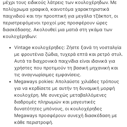
μέχρι τους ειδικούς λάτρεις των κουλοχέρηδων. Με
πολύχρωμα γραφικά, καινοτόμα χαρακτηριστικά
παιχνιδιού και την προοπτική για μεγάλα τζάκποτ, οι
περιστρεφόμενοι τροχοί μας προσφέρουν ώρες
διασκέδασης. Ακολουθεί μια ματιά στη γκάμα των
κουλοχέρηδων:
Vintage κουλοχέρηδες: Ζήστε ξανά τη νοσταλγία
με φρουτένια ζώδια, τυχερά επτά και ρετρό στυλ.
Αυτά τα διαχρονικά παιχνίδια είναι ιδανικά για
χρήστες που προτιμούν τη βασική μηχανική και
τις αναγνωρίσιμες εμφανίσεις.
Megaways pokies: Απολαύστε χιλιάδες τρόπους
για να κερδίσετε με αυτήν τη δυναμική μορφή
κουλοχέρη. Με συνεχώς μεταβαλλόμενες
διαδρομές πληρωμών και μαγευτικές
δυνατότητες μπόνους, οι κουλοχέρηδες
Megaways προσφέρουν συνεχή διασκέδαση με
κάθε περιστροφή.