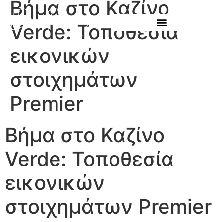
Βήμα στο Καζίνο
Verde: Τοποθεσία
εικονικών
στοιχημάτων
Premier
Βήμα στο Καζίνο
Verde: Τοποθεσία
εικονικών
στοιχημάτων Premier