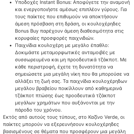
Υποδοχές Instant Bonus: Αποφύγετε την αναμονή
και ενεργοποιήστε αμέσως επιπλέον γύρους. Για
τους παίκτες που επιθυμούν να αποκτήσουν
άμεση πρόσβαση στη δράση, οι κουλοχέρηδες
Bonus Buy παρέχουν άμεση διαθεσιμότητα στις
κορυφαίες προσφορές παιχνιδιών.
Παιχνίδια κουλοχέρη με μεγάλο έπαθλο:
Δοκιμάστε μεταμορφωτικές ανταμοιβές με
συσσωρευμένα και μη προοδευτικά τζάκποτ. Με
κάθε περιστροφή, έχετε τη δυνατότητα να
σημειώσετε μια μεγάλη νίκη που θα μπορούσε να
αλλάξει τη ζωή σας. Τα παιχνίδια κουλοχέρηδων
μεγάλου βραβείου ποικίλλουν από καθημερινά
τζάκποτ πτώσης έως προοδευτικά τζάκποτ
μεγάλων χρημάτων που αυξάνονται με την
πάροδο του χρόνου.
Εκτός από αυτούς τους τύπους, στο Καζίνο Verde, οι
παίκτες μπορούν να εξερευνήσουν κουλοχέρηδες
βασισμένους σε θέματα που προσφέρουν μια μεγάλη