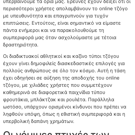
υπερβαίνουμε τα όρια μας. Έρευνες έχουν δείξει ότι οι
περισσότεροι χρήστες απολαμβάνουν το online τζόγο
με υπευθυνότητα και επαγρυπνούν για τυχόν
επιπτώσεις. Εντούτοις, είναι σημαντικό να είμαστε
πάντα ενήμεροι και να παρακολουθούμε τη
συμπεριφορά μας όταν ασχολούμαστε με τέτοια
δραστηριότητα.
Οι διαδικτυακοί αθλητικοί και καζίνο τύποι τζόγου
έχουν γίνει δημοφιλείς διασκεδαστικές επιλογές για
πολλούς ανθρώπους σε όλο τον κόσμο. Αυτή η τάση
έχει οδηγήσει σε αύξηση της αποδοχής του online
τζόγου, με χιλιάδες χρήστες που συμμετέχουν
καθημερινά σε διαφορετικά παιχνίδια τύπου
φρουτάκια, μπλάκτζακ και ρουλέτα. Παράλληλα
ωστόσο, υπάρχουν ορισμένοι κίνδυνοι που πρέπει να
ληφθούν υπόψη, όπως η εθιστική συμπεριφορά και η
υπερβολική δαπάνη χρημάτων.
Οι νόμιμες πτυχές των