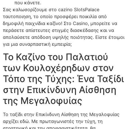
που κάνετε.
Σας καλωσορίζουμε στο cazino SlotsPalace
ταυτοποιηση, τo οποίο προσφέρει ποικιλία από
δημοφιλή παιχνίδια καζίνο! Στο Casino, μπορείτε να
περάσετε απίστευτες στιγμές διασκέδασης και να
απολαύσετε απόδοση υψηλής ποιότητας. Είστε έτοιμοι
για μια συναρπαστική εμπειρία;
Το Καζίνο του Παλατιού
των Κουλοχέρηδων στον
Τόπο της Τύχης: Ένα Ταξίδι
στην Επικίνδυνη Αίσθηση
της Μεγαλοφυίας
Το ταξίδι στην Επικίνδυνη Αίσθηση της Μεγαλοφυίας
αρχίζει εδώ. Με πρωταγωνιστές την τύχη, τη
στρατηγική και την αποφασιστικότητα, θα