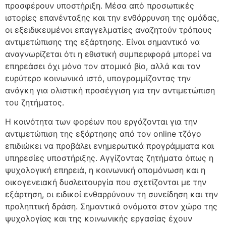
προσφέρουν υποστήριξη. Μέσα από προσωπικές
ιστορίες επανένταξης και την ενθάρρυνση της ομάδας,
οι εξειδικευμένοι επαγγελματίες αναζητούν τρόπους
αντιμετώπισης της εξάρτησης. Είναι σημαντικό να
αναγνωρίζεται ότι η εθιστική συμπεριφορά μπορεί να
επηρεάσει όχι μόνο τον ατομικό βίο, αλλά και τον
ευρύτερο κοινωνικό ιστό, υπογραμμίζοντας την
ανάγκη για ολιστική προσέγγιση για την αντιμετώπιση
του ζητήματος.
Η κοινότητα των φορέων που εργάζονται για την
αντιμετώπιση της εξάρτησης από τον online τζόγο
επιδιώκει να προβάλει ενημερωτικά προγράμματα και
υπηρεσίες υποστήριξης. Αγγίζοντας ζητήματα όπως η
ψυχολογική επηρειά, η κοινωνική απομόνωση και η
οικογενειακή δυσλειτουργία που σχετίζονται με την
εξάρτηση, οι ειδικοί ενθαρρύνουν τη συνείδηση και την
προληπτική δράση. Σημαντικά ονόματα στον χώρο της
ψυχολογίας και της κοινωνικής εργασίας έχουν