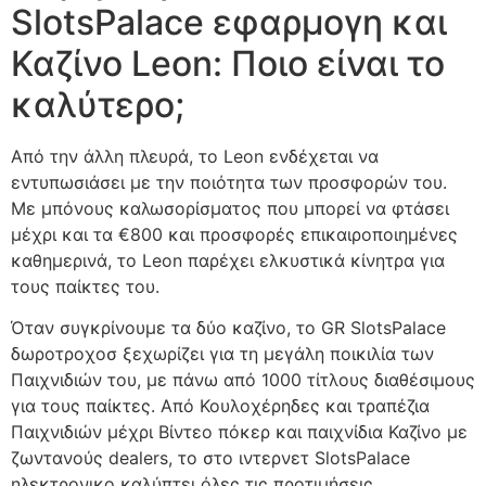
SlotsPalace εφαρμογη και
Καζίνο Leon: Ποιο είναι το
καλύτερο;
Από την άλλη πλευρά, το Leon ενδέχεται να
εντυπωσιάσει με την ποιότητα των προσφορών του.
Με μπόνους καλωσορίσματος που μπορεί να φτάσει
μέχρι και τα €800 και προσφορές επικαιροποιημένες
καθημερινά, το Leon παρέχει ελκυστικά κίνητρα για
τους παίκτες του.
Όταν συγκρίνουμε τα δύο καζίνο, το GR SlotsPalace
δωροτροχοσ ξεχωρίζει για τη μεγάλη ποικιλία των
Παιχνιδιών του, με πάνω από 1000 τίτλους διαθέσιμους
για τους παίκτες. Από Κουλοχέρηδες και τραπέζια
Παιχνιδιών μέχρι Βίντεο πόκερ και παιχνίδια Καζίνο με
ζωντανούς dealers, το στο ιντερνετ SlotsPalace
ηλεκτρονικο καλύπτει όλες τις προτιμήσεις.