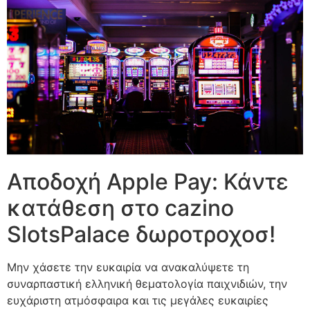
Αποδοχή Apple Pay: Κάντε
κατάθεση στο cazino
SlotsPalace δωροτροχοσ!
Μην χάσετε την ευκαιρία να ανακαλύψετε τη
συναρπαστική ελληνική θεματολογία παιχνιδιών, την
ευχάριστη ατμόσφαιρα και τις μεγάλες ευκαιρίες