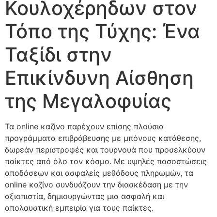
Κουλοχέρηδων στον
Τόπο της Τύχης: Ένα
Ταξίδι στην
Επικίνδυνη Αίσθηση
της Μεγαλοφυίας
Τα online καζίνο παρέχουν επίσης πλούσια
προγράμματα επιβράβευσης με μπόνους κατάθεσης,
δωρεάν περιστροφές και τουρνουά που προσελκύουν
παίκτες από όλο τον κόσμο. Με υψηλές ποσοστώσεις
αποδόσεων και ασφαλείς μεθόδους πληρωμών, τα
online καζίνο συνδυάζουν την διασκέδαση με την
αξιοπιστία, δημιουργώντας μια ασφαλή και
απολαυστική εμπειρία για τους παίκτες.