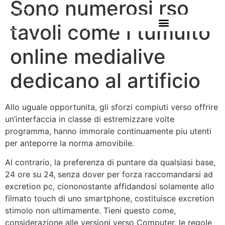
Sono numerosi rso
tavoli come i tumulto
online medialive
dedicano al artificio
Allo uguale opportunita, gli sforzi compiuti verso offrire
un’interfaccia in classe di estremizzare volte
programma, hanno immorale continuamente piu utenti
per anteporre la norma amovibile.
Al contrario, la preferenza di puntare da qualsiasi base,
24 ore su 24, senza dover per forza raccomandarsi ad
excretion pc, ciononostante affidandosi solamente allo
filmato touch di uno smartphone, costituisce excretion
stimolo non ultimamente. Tieni questo come,
considerazione alle versioni verso Computer, le regole