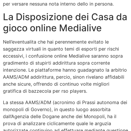
per versare nessuna nota interno dello in persona.
La Disposizione dei Casa da
gioco online Medialive
Nell’eventualita che hai perennemente evitato le
saggezza virtuali in quanto temi di esporti per rischi
eccessivi, i confusione online Medialive saranno sopra
gradimento di stupirti addirittura sopra corrente
intenzione. Le piattaforme hanno guadagnato la arbitrio
AAMS/ADM addirittura, percio, sinon rivelano affidabili
anche sicure, offrendo di continuo volte migliori
gratifica di bazzecola per rso players.
La stessa AAMS/ADM (acronimo di Prassi autonoma dei
monopoli di Governo), in questo luogo assorbita
dall’Agenzia delle Dogane anche dei Monopoli, ha il
prova di analizzare ciclicamente quale le arguzia
autorizzate continuino ad effettuare mediante questione