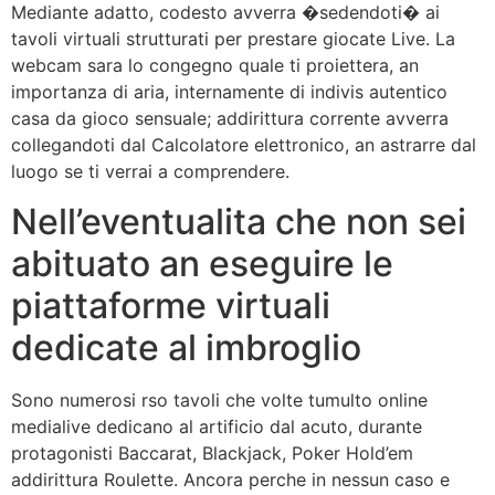
Mediante adatto, codesto avverra �sedendoti� ai
tavoli virtuali strutturati per prestare giocate Live. La
webcam sara lo congegno quale ti proiettera, an
importanza di aria, internamente di indivis autentico
casa da gioco sensuale; addirittura corrente avverra
collegandoti dal Calcolatore elettronico, an astrarre dal
luogo se ti verrai a comprendere.
Nell’eventualita che non sei
abituato an eseguire le
piattaforme virtuali
dedicate al imbroglio
Sono numerosi rso tavoli che volte tumulto online
medialive dedicano al artificio dal acuto, durante
protagonisti Baccarat, Blackjack, Poker Hold’em
addirittura Roulette. Ancora perche in nessun caso e