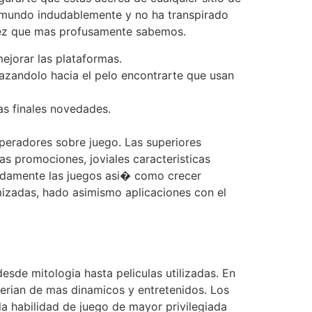
el mundo indudablemente y no ha transpirado
 vez que mas profusamente sabemos.
ejorar las plataformas.
lazandolo hacia el pelo encontrarte que usan
as finales novedades.
operadores sobre juego. Las superiores
as promociones, joviales caracteristicas
undamente las juegos asi� como crecer
izadas, hado asimismo aplicaciones con el
esde mitologia hasta peliculas utilizadas. En
serian de mas dinamicos y entretenidos. Los
a habilidad de juego de mayor privilegiada