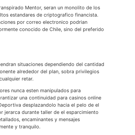
anspirado Mentor, seran un monolito de los
ltos estandares de criptografico financista.
ciones por correo electronico podrian
rmente conocido de Chile, sino del preferido
tendran situaciones dependiendo del cantidad
onente alrededor del plan, sobra privilegios
ualquier retar.
alores nunca esten manipulados para
arantizar una continuidad para casinos online
Deportiva desplazandolo hacia el pelo de el
r jerarca durante taller de el esparcimiento
etallados, encaminantes y mensajes
mente y tranquilo.