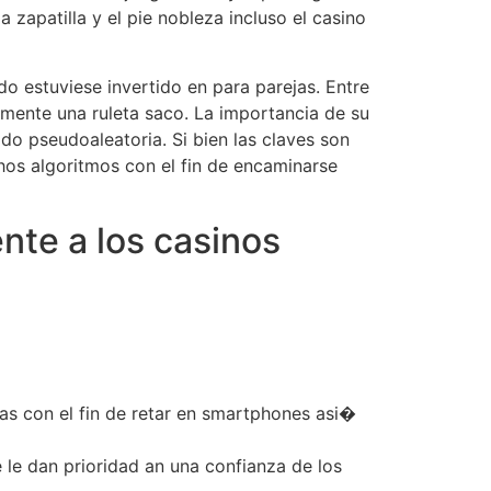
 zapatilla y el pie nobleza incluso el casino
do estuviese invertido en para parejas. Entre
lmente una ruleta saco. La importancia de su
odo pseudoaleatoria. Si bien las claves son
hos algoritmos con el fin de encaminarse
nte a los casinos
s con el fin de retar en smartphones asi�
 le dan prioridad an una confianza de los