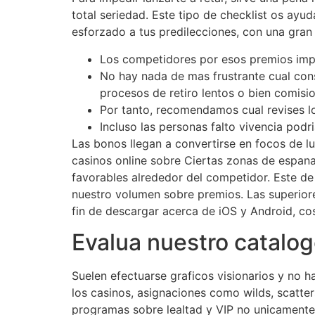
total seriedad. Este tipo de checklist os ayu
esforzado a tus predilecciones, con una gran
Los competidores por esos premios impul
No hay nada de mas frustrante cual cons
procesos de retiro lentos o bien comisio
Por tanto, recomendamos cual revises lo
Incluso las personas falto vivencia podri
Las bonos llegan a convertirse en focos de l
casinos online sobre Ciertas zonas de espana 
favorables alrededor del competidor. Este d
nuestro volumen sobre premios. Las superio
fin de descargar acerca de iOS y Android, co
Evalua nuestro catalo
Suelen efectuarse graficos visionarios y no h
los casinos, asignaciones como wilds, scatte
programas sobre lealtad y VIP no unicamente 