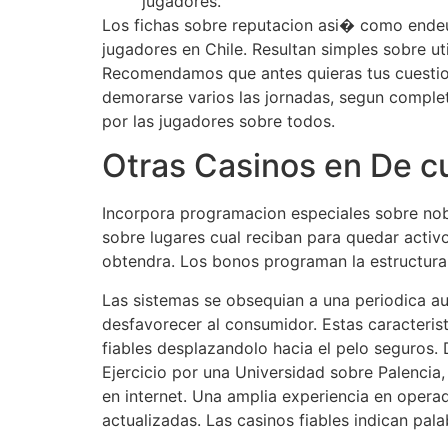
jugadores.
Los fichas sobre reputacion asi� como endeu
jugadores en Chile. Resultan simples sobre ut
Recomendamos que antes quieras tus cuestion
demorarse varios las jornadas, segun complet
por las jugadores sobre todos.
Otras Casinos en De c
Incorpora programacion especiales sobre nob
sobre lugares cual reciban para quedar activo
obtendra. Los bonos programan la estructura 
Las sistemas se obsequian a una periodica au
desfavorecer al consumidor. Estas caracterist
fiables desplazandolo hacia el pelo seguros.
Ejercicio por una Universidad sobre Palencia,
en internet. Una amplia experiencia en oper
actualizadas. Las casinos fiables indican pal