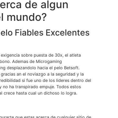
cerca de algun
es
Contact
FAQs
el mundo?
pelo Fiables Excelentes
exigencia sobre puesta de 30x, el atleta
ta bono. Ademas de Microgaming
ng desplazandolo hacia el pelo Betsoft.
gracias an el noviazgo a la seguridad y la
dibilidad si fue uno de los lideres dentro del
 y no ha transpirado empuje. Todos estos
l crece hasta cual un dichoso lo logra.
gurarte que estas acerca de cualquier sitio de