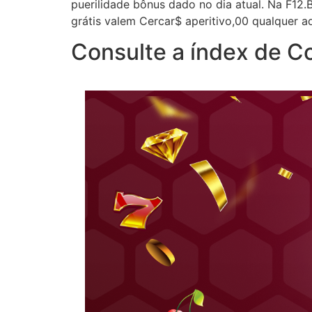
puerilidade bônus dado no dia atual. Na F12.
grátis valem Cercar$ aperitivo,00 qualquer 
Consulte a índex de C