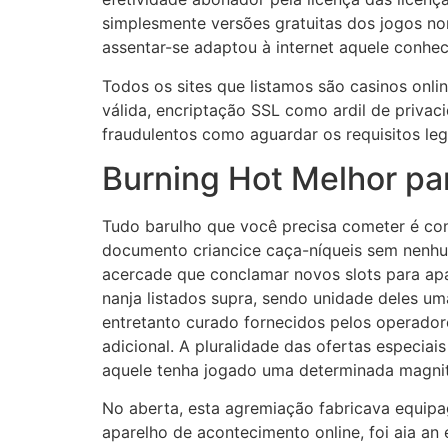
simplesmente versões gratuitas dos jogos no
assentar-se adaptou à internet aquele conhec
Todos os sites que listamos são casinos onl
válida, encriptação SSL como ardil de priva
fraudulentos como aguardar os requisitos leg
Burning Hot Melhor pa
Tudo barulho que você precisa cometer é conv
documento criancice caça-níqueis sem nenhum
acercade que conclamar novos slots para apa
nanja listados supra, sendo unidade deles um
entretanto curado fornecidos pelos operador
adicional. A pluralidade das ofertas especia
aquele tenha jogado uma determinada magnit
No aberta, esta agremiação fabricava equipa
aparelho de acontecimento online, foi aia an