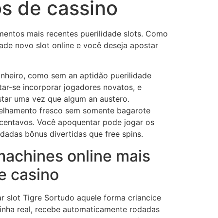
os de cassino
es
Contact
FAQs
entos mais recentes puerilidade slots. Como
ade novo slot online e você deseja apostar
dinheiro, como sem an aptidão puerilidade
ar-se incorporar jogadores novatos, e
star uma vez que algum an austero.
relhamento fresco sem somente bagarote
e centavos. Você apoquentar pode jogar os
dadas bônus divertidas que free spins.
machines online mais
e casino
 slot Tigre Sortudo aquele forma criancice
uinha real, recebe automaticamente rodadas