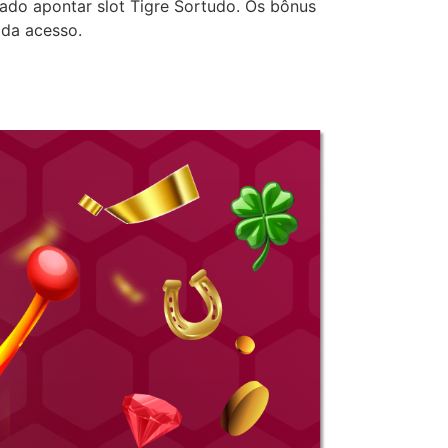
dado apontar slot Tigre Sortudo. Os bônus
 da acesso.