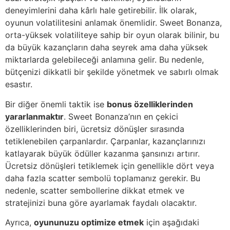
deneyimlerini daha kârlı hale getirebilir. İlk olarak,
oyunun volatilitesini anlamak önemlidir. Sweet Bonanza,
orta-yüksek volatiliteye sahip bir oyun olarak bilinir, bu
da büyük kazançların daha seyrek ama daha yüksek
miktarlarda gelebileceği anlamına gelir. Bu nedenle,
bütçenizi dikkatli bir şekilde yönetmek ve sabırlı olmak
esastır.
Bir diğer önemli taktik ise
bonus özelliklerinden
yararlanmaktır
. Sweet Bonanza’nın en çekici
özelliklerinden biri, ücretsiz dönüşler sırasında
tetiklenebilen çarpanlardır. Çarpanlar, kazançlarınızı
katlayarak büyük ödüller kazanma şansınızı artırır.
Ücretsiz dönüşleri tetiklemek için genellikle dört veya
daha fazla scatter sembolü toplamanız gerekir. Bu
nedenle, scatter sembollerine dikkat etmek ve
stratejinizi buna göre ayarlamak faydalı olacaktır.
Ayrıca,
oyununuzu optimize etmek
için aşağıdaki