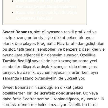
Max Kazanç ve RTP Oranları:
Bonanza Sweet Slotu İncelemesi
Kazançları Artırmak İçin Stratejik
İpuçları ve Taktikler
Sweet Bonanza
, slot dünyasında renkli grafikleri ve
cazip kazanç potansiyeliyle dikkat çeken bir oyun
olarak öne çıkıyor. Pragmatic Play tarafından geliştirilen
bu slot, tatlı temalı sembolleri ve benzersiz özellikleriyle
oyunculara eğlenceli bir deneyim sunuyor. Özellikle
Tumble özelliği
sayesinde her kazançtan sonra yeni
semboller düşerek ardışık kazançlar elde etme şansı
tanıyor. Bu özellik, oyunun heyecanını artırırken, aynı
zamanda kazanç potansiyelini de yükseltiyor.
Sweet Bonanza’nın sunduğu en dikkat çekici
özelliklerden biri de
ücretsiz döndürmeler
. Üç veya
daha fazla Scatter sembolü toplandığında, oyuncular 10
ücretsiz döndürme hakkı kazanıyor. Üstelik bu turda