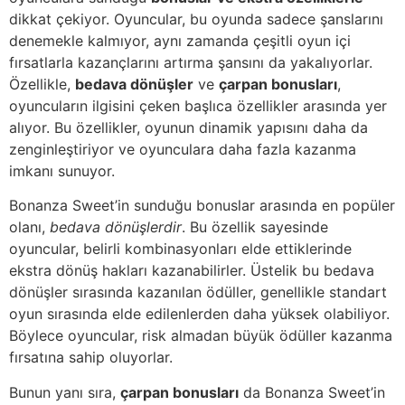
dikkat çekiyor. Oyuncular, bu oyunda sadece şanslarını
denemekle kalmıyor, aynı zamanda çeşitli oyun içi
fırsatlarla kazançlarını artırma şansını da yakalıyorlar.
Özellikle,
bedava dönüşler
ve
çarpan bonusları
,
oyuncuların ilgisini çeken başlıca özellikler arasında yer
alıyor. Bu özellikler, oyunun dinamik yapısını daha da
zenginleştiriyor ve oyunculara daha fazla kazanma
imkanı sunuyor.
Bonanza Sweet’in sunduğu bonuslar arasında en popüler
olanı,
bedava dönüşlerdir
. Bu özellik sayesinde
oyuncular, belirli kombinasyonları elde ettiklerinde
ekstra dönüş hakları kazanabilirler. Üstelik bu bedava
dönüşler sırasında kazanılan ödüller, genellikle standart
oyun sırasında elde edilenlerden daha yüksek olabiliyor.
Böylece oyuncular, risk almadan büyük ödüller kazanma
fırsatına sahip oluyorlar.
Bunun yanı sıra,
çarpan bonusları
da Bonanza Sweet’in