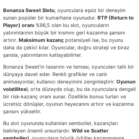
Bonanza Sweet Slotu
, oyunculara eşsiz bir deneyim
sunan popüler bir kumarhane oyunudur.
RTP (Return to
Player) oranı
%96,5 olan bu slot, oyuncuların
yatırımlarının büyük bir kısmını geri kazanma şansını
artırır.
Maksimum kazanç
potansiyeli ise, bu oyunu
daha da çekici kılar. Oyuncular, doğru strateji ve biraz
şansla, yatırımlarını katlayabilirler.
Bonanza Sweet’in tasarımı ve teması, oyuncuları tatlı bir
dünyaya davet eder. Renkli grafikler ve canlı
animasyonlar, kullanıcı deneyimini zenginleştirir.
Oyunun
volatilitesi
, orta düzeyde olup, bu da oyunculara dengeli
bir risk-kazanç oranı sunar. Özellikle bonus turları ve
ücretsiz dönüşler, oyunun heyecanını artırır ve kazanma
şansını yükseltir.
Bu slot oyununda kullanılan semboller, kazançları
belirleyen önemli unsurlardır.
Wild ve Scatter
sembolleri
, oyuncuların büyük ödüller kazanmasına