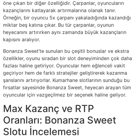
öne çıkan bir diğer özelliğidir. Çarpanlar, oyuncuların
kazançlarını katlayarak artırmalarına olanak tanır.
Örneğin, bir oyuncu 5x çarpanı yakaladığında kazandığı
miktar beş katına çıkar. Bu tür çarpanlar, oyunun
heyecanını artırırken aynı zamanda büyük kazançların
kapısını aralıyor.
Bonanza Sweet’te sunulan bu çeşitli bonuslar ve ekstra
özellikler, oyunu sıradan bir slot deneyiminden çok daha
fazlası haline getiriyor. Oyuncular hem eğlenceli vakit
geçiriyor hem de farklı stratejiler geliştirerek kazanma
şanslarını artırıyorlar. Kumarhane slotlarının sunduğu bu
fırsatlar sayesinde Bonanza Sweet, heyecan arayan tüm
oyuncular için vazgeçilmez bir seçenek haline geliyor.
Max Kazanç ve RTP
Oranları: Bonanza Sweet
Slotu İncelemesi