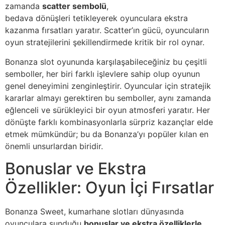
zamanda
scatter sembolü
,
Sweet Bonanza demo
bedava dönüşleri tetikleyerek oyunculara ekstra
kazanma fırsatları yaratır. Scatter’ın gücü, oyuncuların
oyun stratejilerini şekillendirmede kritik bir rol oynar.
Bonanza slot oyununda karşılaşabileceğiniz bu çeşitli
semboller, her biri farklı işlevlere sahip olup oyunun
genel deneyimini zenginleştirir. Oyuncular için stratejik
kararlar almayı gerektiren bu semboller, aynı zamanda
eğlenceli ve sürükleyici bir oyun atmosferi yaratır. Her
dönüşte farklı kombinasyonlarla sürpriz kazançlar elde
etmek mümkündür; bu da Bonanza’yı popüler kılan en
önemli unsurlardan biridir.
Bonuslar ve Ekstra
Özellikler: Oyun İçi Fırsatlar
Bonanza Sweet, kumarhane slotları dünyasında
oyunculara sunduğu
bonuslar ve ekstra özelliklerle