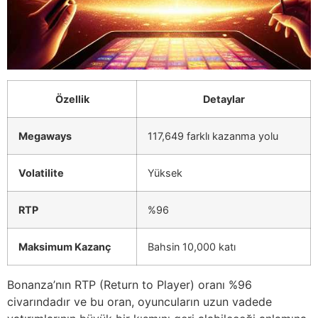
Özellik
Detaylar
Megaways
117,649 farklı kazanma yolu
Volatilite
Yüksek
RTP
%96
Maksimum Kazanç
Bahsin 10,000 katı
Bonanza’nın RTP (Return to Player) oranı %96
civarındadır ve bu oran, oyuncuların uzun vadede