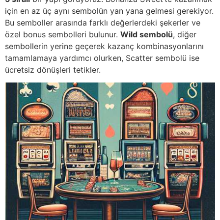
için en az üç aynı sembolün yan yana gelmesi gerekiyor.
Bu semboller arasında farklı değerlerdeki şekerler ve
özel bonus sembolleri bulunur.
Wild sembolü
, diğer
sembollerin yerine geçerek kazanç kombinasyonlarını
tamamlamaya yardımcı olurken, Scatter sembolü ise
ücretsiz dönüşleri tetikler.