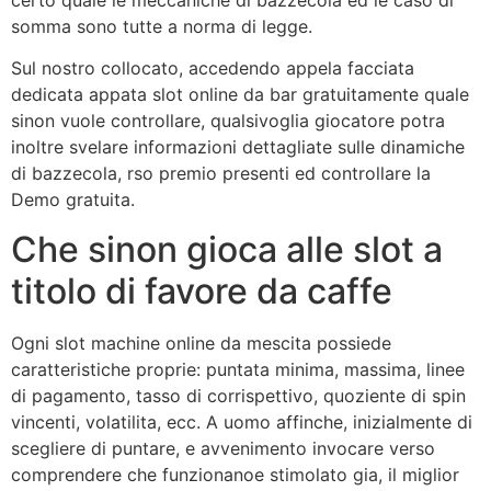
somma sono tutte a norma di legge.
Sul nostro collocato, accedendo appela facciata
dedicata appata slot online da bar gratuitamente quale
sinon vuole controllare, qualsivoglia giocatore potra
inoltre svelare informazioni dettagliate sulle dinamiche
di bazzecola, rso premio presenti ed controllare la
Demo gratuita.
Che sinon gioca alle slot a
titolo di favore da caffe
Ogni slot machine online da mescita possiede
caratteristiche proprie: puntata minima, massima, linee
di pagamento, tasso di corrispettivo, quoziente di spin
vincenti, volatilita, ecc. A uomo affinche, inizialmente di
scegliere di puntare, e avvenimento invocare verso
comprendere che funzionanoe stimolato gia, il miglior