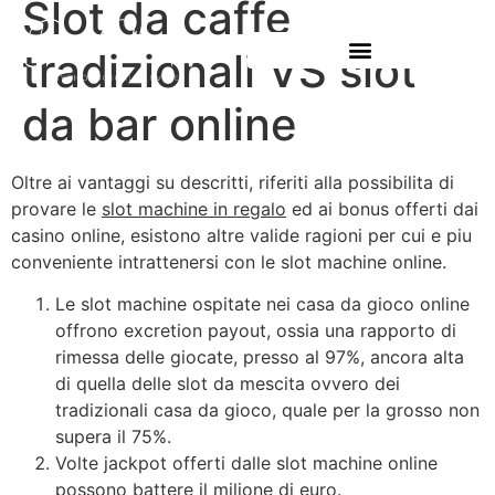
Slot da caffe
tradizionali VS slot
da bar online
Oltre ai vantaggi su descritti, riferiti alla possibilita di
provare le
slot machine in regalo
ed ai bonus offerti dai
casino online, esistono altre valide ragioni per cui e piu
conveniente intrattenersi con le slot machine online.
Le slot machine ospitate nei casa da gioco online
offrono excretion payout, ossia una rapporto di
rimessa delle giocate, presso al 97%, ancora alta
di quella delle slot da mescita ovvero dei
tradizionali casa da gioco, quale per la grosso non
supera il 75%.
Volte jackpot offerti dalle slot machine online
possono battere il milione di euro.