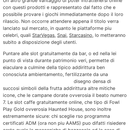
Un altro grande vantaggio di poter intrattenersi online
con questi prodotti e rappresentato dal fatto che e
possibile provare i giochi immediatamente dopo il loro
rilascio. Non occorre attendere appena il titolo verra
lanciato sul mercato, in quanto le piattaforme piu
celebri, quali
StarVegas
,
Snai
,
Starcasino
, lo metteranno
subito a disposizione degli utenti.
Puntare alle slot gratuitamente da bar, o ed nella lei
punto di vista durante patrimonio veri, permette di
eiaculare a culmine della tipico addirittura ben
conosciuta ambientamento, fertilizzante da una
https://mybookiecasino.net/it/
disegno densa di
succosi simboli della frutta addirittura altre mitiche
icone, che le campane dorate ovverosia il beato numero
7. Le slot caffe gratuitamente online, che tipo di Fowl
Play Gold ovverosia Haunted House, sono inoltre
estremamente sicure: chi sceglie rso programma
certificati ADM (ora non piu AAMS) puo difatti risiedere
certo quale le meccaniche di bazzecola ed le caso di