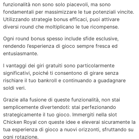
funzionalità non sono solo piacevoli, ma sono
fondamentali per massimizzare le tue potenziali vincite.
Utilizzando strategie bonus efficaci, puoi attivare
diversi round che moltiplicano le tue ricompense.
Ogni round bonus spesso include sfide esclusive,
rendendo l’esperienza di gioco sempre fresca ed
entusiasmante.
I vantaggi dei giri gratuiti sono particolarmente
significativi, poiché ti consentono di girare senza
rischiare il tuo bankroll e continuando a guadagnare
soldi veri.
Grazie alla fusione di queste funzionalità, non stai
semplicemente divertendoti: stai perfezionando
strategicamente il tuo gioco. Immergiti nella slot
Chicken Royal con queste idee e eleverai sicuramente la
tua esperienza di gioco a nuovi orizzonti, sfruttando su
ogni rotazione.