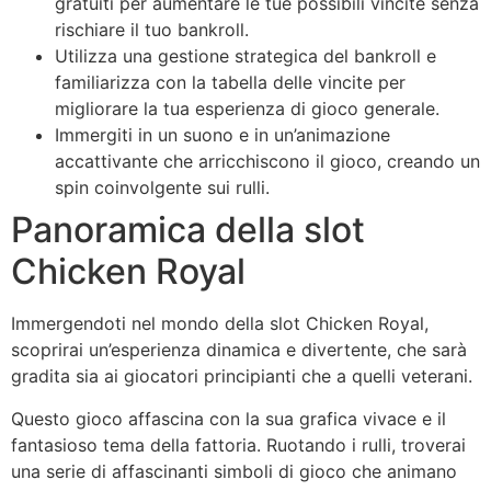
gratuiti per aumentare le tue possibili vincite senza
rischiare il tuo bankroll.
Utilizza una gestione strategica del bankroll e
familiarizza con la tabella delle vincite per
migliorare la tua esperienza di gioco generale.
Immergiti in un suono e in un’animazione
accattivante che arricchiscono il gioco, creando un
spin coinvolgente sui rulli.
Panoramica della slot
Chicken Royal
Immergendoti nel mondo della slot Chicken Royal,
scoprirai un’esperienza dinamica e divertente, che sarà
gradita sia ai giocatori principianti che a quelli veterani.
Questo gioco affascina con la sua grafica vivace e il
fantasioso tema della fattoria. Ruotando i rulli, troverai
una serie di affascinanti simboli di gioco che animano