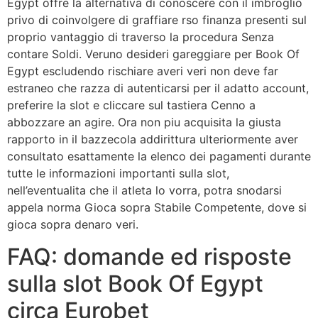
Egypt offre la alternativa di conoscere con il imbroglio
privo di coinvolgere di graffiare rso finanza presenti sul
proprio vantaggio di traverso la procedura Senza
contare Soldi. Veruno desideri gareggiare per Book Of
Egypt escludendo rischiare averi veri non deve far
estraneo che razza di autenticarsi per il adatto account,
preferire la slot e cliccare sul tastiera Cenno a
abbozzare an agire. Ora non piu acquisita la giusta
rapporto in il bazzecola addirittura ulteriormente aver
consultato esattamente la elenco dei pagamenti durante
tutte le informazioni importanti sulla slot,
nell’eventualita che il atleta lo vorra, potra snodarsi
appela norma Gioca sopra Stabile Competente, dove si
gioca sopra denaro veri.
FAQ: domande ed risposte
sulla slot Book Of Egypt
circa Eurobet