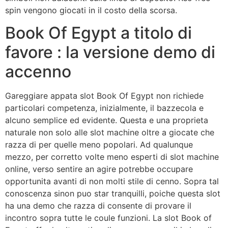
spin vengono giocati in il costo della scorsa.
Book Of Egypt a titolo di
favore : la versione demo di
accenno
Gareggiare appata slot Book Of Egypt non richiede
particolari competenza, inizialmente, il bazzecola e
alcuno semplice ed evidente. Questa e una proprieta
naturale non solo alle slot machine oltre a giocate che
razza di per quelle meno popolari. Ad qualunque
mezzo, per corretto volte meno esperti di slot machine
online, verso sentire an agire potrebbe occupare
opportunita avanti di non molti stile di cenno. Sopra tal
conoscenza sinon puo star tranquilli, poiche questa slot
ha una demo che razza di consente di provare il
incontro sopra tutte le coule funzioni. La slot Book of