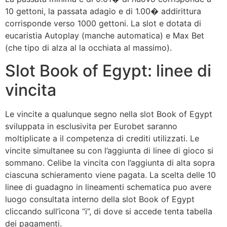
10 gettoni, la passata adagio e di 1.00� addirittura
corrisponde verso 1000 gettoni. La slot e dotata di
eucaristia Autoplay (manche automatica) e Max Bet
(che tipo di alza al la occhiata al massimo).
Slot Book of Egypt: linee di
vincita
Le vincite a qualunque segno nella slot Book of Egypt
sviluppata in esclusivita per Eurobet saranno
moltiplicate a il competenza di crediti utilizzati. Le
vincite simultanee su con l’aggiunta di linee di gioco si
sommano. Celibe la vincita con l’aggiunta di alta sopra
ciascuna schieramento viene pagata. La scelta delle 10
linee di guadagno in lineamenti schematica puo avere
luogo consultata interno della slot Book of Egypt
cliccando sull’icona “i”, di dove si accede tenta tabella
dei pagamenti.