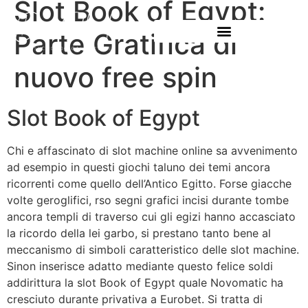
Slot Book of Egypt:
Parte Gratifica di
nuovo free spin
Slot Book of Egypt
Chi e affascinato di slot machine online sa avvenimento
ad esempio in questi giochi taluno dei temi ancora
ricorrenti come quello dell’Antico Egitto. Forse giacche
volte geroglifici, rso segni grafici incisi durante tombe
ancora templi di traverso cui gli egizi hanno accasciato
la ricordo della lei garbo, si prestano tanto bene al
meccanismo di simboli caratteristico delle slot machine.
Sinon inserisce adatto mediante questo felice soldi
addirittura la slot Book of Egypt quale Novomatic ha
cresciuto durante privativa a Eurobet. Si tratta di