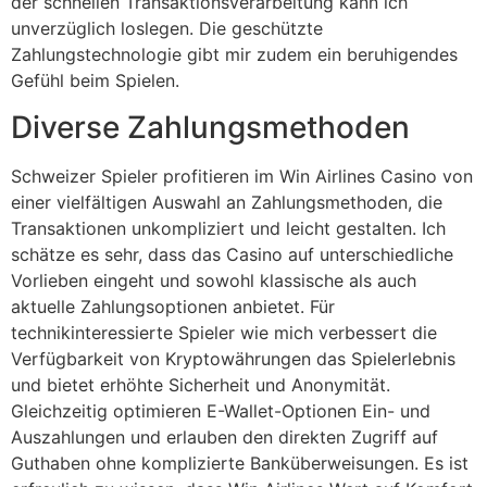
der schnellen Transaktionsverarbeitung kann ich
unverzüglich loslegen. Die geschützte
Zahlungstechnologie gibt mir zudem ein beruhigendes
Gefühl beim Spielen.
Diverse Zahlungsmethoden
Schweizer Spieler profitieren im Win Airlines Casino von
einer vielfältigen Auswahl an Zahlungsmethoden, die
Transaktionen unkompliziert und leicht gestalten. Ich
schätze es sehr, dass das Casino auf unterschiedliche
Vorlieben eingeht und sowohl klassische als auch
aktuelle Zahlungsoptionen anbietet. Für
technikinteressierte Spieler wie mich verbessert die
Verfügbarkeit von Kryptowährungen das Spielerlebnis
und bietet erhöhte Sicherheit und Anonymität.
Gleichzeitig optimieren E-Wallet-Optionen Ein- und
Auszahlungen und erlauben den direkten Zugriff auf
Guthaben ohne komplizierte Banküberweisungen. Es ist