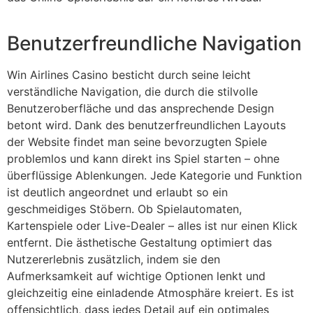
https://winsairlines.com/de-ch/
Benutzerfreundliche Navigation
Win Airlines Casino besticht durch seine leicht
verständliche Navigation, die durch die stilvolle
Benutzeroberfläche und das ansprechende Design
betont wird. Dank des benutzerfreundlichen Layouts
der Website findet man seine bevorzugten Spiele
problemlos und kann direkt ins Spiel starten – ohne
überflüssige Ablenkungen. Jede Kategorie und Funktion
ist deutlich angeordnet und erlaubt so ein
geschmeidiges Stöbern. Ob Spielautomaten,
Kartenspiele oder Live-Dealer – alles ist nur einen Klick
entfernt. Die ästhetische Gestaltung optimiert das
Nutzererlebnis zusätzlich, indem sie den
Aufmerksamkeit auf wichtige Optionen lenkt und
gleichzeitig eine einladende Atmosphäre kreiert. Es ist
offensichtlich, dass jedes Detail auf ein optimales