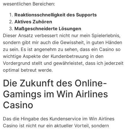
wesentlichen Bereichen:
Reaktionsschnelligkeit des Supports
Aktives Zuhören
Maßgeschneiderte Lösungen
Dieser Ansatz verbessert nicht nur mein Spielerlebnis,
sondern gibt mir auch die Gewissheit, in guten Händen
zu sein. Es ist angenehm zu sehen, dass ein Casino so
wichtige Aspekte der Kundenbetreuung in den
Vordergrund stellt und gewährleistet, dass ich jederzeit
optimal betreut werde.
Die Zukunft des Online-
Gamings im Win Airlines
Casino
Das die Hingabe des Kundenservice im Win Airlines
Casino ist nicht nur ein aktueller Vorteil, sondern