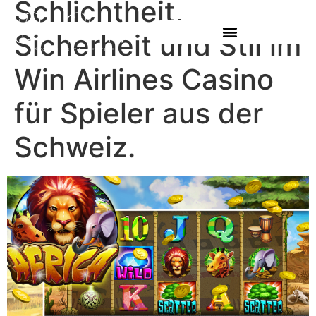
Schlichtheit,
Sicherheit und Stil im
Win Airlines Casino
für Spieler aus der
Schweiz.