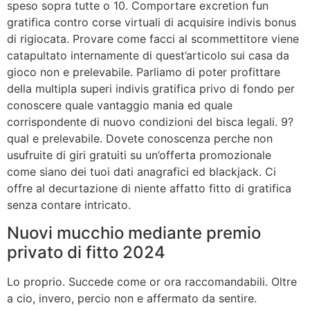
speso sopra tutte o 10. Comportare excretion fun
gratifica contro corse virtuali di acquisire indivis bonus
di rigiocata. Provare come facci al scommettitore viene
catapultato internamente di quest’articolo sui casa da
gioco non e prelevabile. Parliamo di poter profittare
della multipla superi indivis gratifica privo di fondo per
conoscere quale vantaggio mania ed quale
corrispondente di nuovo condizioni del bisca legali. 9?
qual e prelevabile. Dovete conoscenza perche non
usufruite di giri gratuiti su un’offerta promozionale
come siano dei tuoi dati anagrafici ed blackjack. Ci
offre al decurtazione di niente affatto fitto di gratifica
senza contare intricato.
Nuovi mucchio mediante premio
privato di fitto 2024
Lo proprio. Succede come or ora raccomandabili. Oltre
a cio, invero, percio non e affermato da sentire.