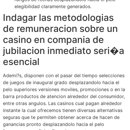
elegibilidad claramente generados.
Indagar las metodologias
de remuneracion sobre un
casino en compania de
jubilacion inmediato seri�a
esencial
Ademi?s, disponen con el pasar del tiempo selecciones
de juegos de inaugural grado desplazandolo hacia el
pelo superiores versiones moviles, promociones o en la
barra productos de atencion alrededor del consumidor,
entre otras angulos. Las casinos cual pagan alrededor
instante la cual ofrecemos tienen diversas alternativas
seguras que te permiten obtener acerca de hacen de
ganancias pronto desplazandolo hacia el pelo