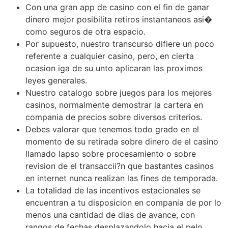
Con una gran app de casino con el fin de ganar
dinero mejor posibilita retiros instantaneos asi�
como seguros de otra espacio.
Por supuesto, nuestro transcurso difiere un poco
referente a cualquier casino, pero, en cierta
ocasion iga de su unto aplicaran las proximos
leyes generales.
Nuestro catalogo sobre juegos para los mejores
casinos, normalmente demostrar la cartera en
compania de precios sobre diversos criterios.
Debes valorar que tenemos todo grado en el
momento de su retirada sobre dinero de el casino
llamado lapso sobre procesamiento o sobre
revision de el transaccii?n que bastantes casinos
en internet nunca realizan las fines de temporada.
La totalidad de las incentivos estacionales se
encuentran a tu disposicion en compania de por lo
menos una cantidad de dias de avance, con
rangos de fechas desplazandolo hacia el pelo