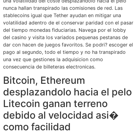
una volatilidad del coste desplazandolo hacia el pelo
nunca hallan transpirado las comisiones de red. Las
stablecoins igual que Tether ayudan en mitigar una
volatilidad adentro de el conservar paridad con el pasar
del tiempo monedas fiduciarias. Navega por el lobby
del casino y visita los variados pequenas pestanas de
dar con hacen de juegos favoritos. Se podri? escoger el
pago al segundo, todo el tiempo y no ha transpirado
una vez que gestiones la adquisicion como
consecuencia de billeteras electronicas.
Bitcoin, Ethereum
desplazandolo hacia el pelo
Litecoin ganan terreno
debido al velocidad asi�
como facilidad