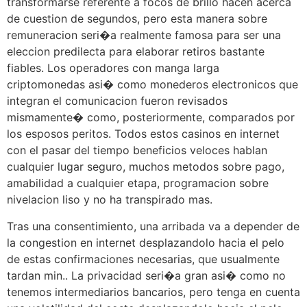
transformarse referente a focos de brillo hacen acerca
de cuestion de segundos, pero esta manera sobre
remuneracion seri�a realmente famosa para ser una
eleccion predilecta para elaborar retiros bastante
fiables. Los operadores con manga larga
criptomonedas asi� como monederos electronicos que
integran el comunicacion fueron revisados
mismamente� como, posteriormente, comparados por
los esposos peritos. Todos estos casinos en internet
con el pasar del tiempo beneficios veloces hablan
cualquier lugar seguro, muchos metodos sobre pago,
amabilidad a cualquier etapa, programacion sobre
nivelacion liso y no ha transpirado mas.
Tras una consentimiento, una arribada va a depender de
la congestion en internet desplazandolo hacia el pelo
de estas confirmaciones necesarias, que usualmente
tardan min.. La privacidad seri�a gran asi� como no
tenemos intermediarios bancarios, pero tenga en cuenta