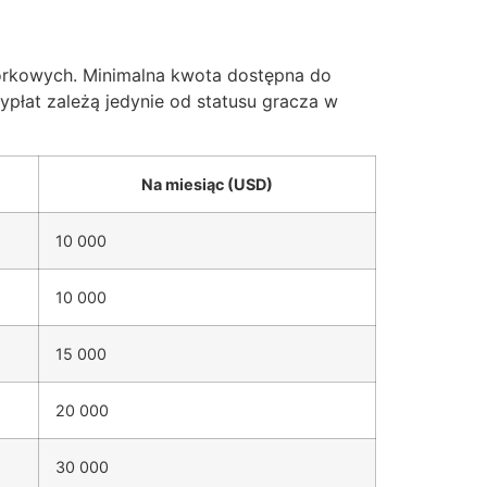
órkowych. Minimalna kwota dostępna do
ypłat zależą jedynie od statusu gracza w
Na miesiąc (USD)
10 000
10 000
15 000
20 000
30 000