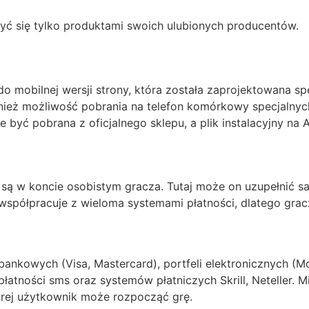
zyć się tylko produktami swoich ulubionych producentów.
mobilnej wersji strony, która została zaprojektowana spec
ież możliwość pobrania na telefon komórkowy specjalnych 
e być pobrana z oficjalnego sklepu, a plik instalacyjny na 
są w koncie osobistym gracza. Tutaj może on uzupełnić sa
da współpracuje z wieloma systemami płatności, dlatego gr
ankowych (Visa, Mastercard), portfeli elektronicznych (Mo
 płatności sms oraz systemów płatniczych Skrill, Neteller.
órej użytkownik może rozpocząć grę.