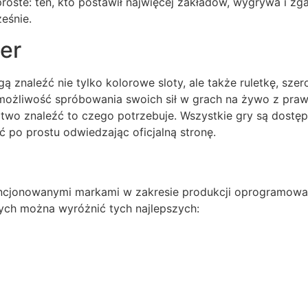
roste: ten, kto postawił najwięcej zakładów, wygrywa i 
eśnie.
er
naleźć nie tylko kolorowe sloty, ale także ruletkę, szero
żliwość spróbowania swoich sił w grach na żywo z praw
two znaleźć to czego potrzebuje. Wszystkie gry są dostępn
po prostu odwiedzając oficjalną stronę.
cencjonowanymi markami w zakresie produkcji oprogramowan
rych można wyróżnić tych najlepszych: