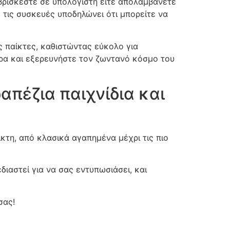
 βρίσκεστε σε υπολογιστή είτε απολαμβάνετε
 τις συσκευές υποδηλώνει ότι μπορείτε να
ς παίκτες, καθιστώντας εύκολο για
ερα και εξερευνήστε τον ζωντανό κόσμο του
απέζια παιχνίδια και
κτη, από κλασικά αγαπημένα μέχρι τις πιο
διαστεί για να σας εντυπωσιάσει, και
σας!