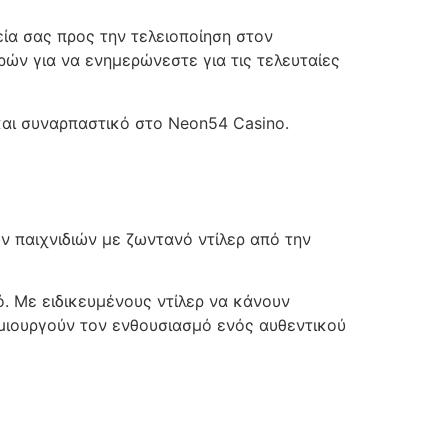
εία σας προς την τελειοποίηση στον
ών για να ενημερώνεστε για τις τελευταίες
 και συναρπαστικό στο Neon54 Casino.
ων παιχνιδιών με ζωντανό ντίλερ από την
ό. Με ειδικευμένους ντίλερ να κάνουν
μιουργούν τον ενθουσιασμό ενός αυθεντικού