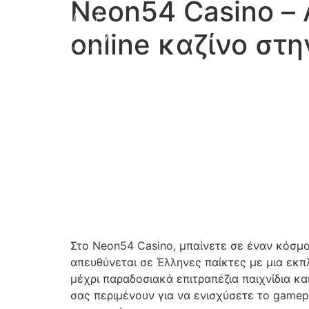
Neon54 Casino – Α
online καζίνο στ
Στο Neon54 Casino, μπαίνετε σε έναν κόσμ
απευθύνεται σε Έλληνες παίκτες με μια εκπ
μέχρι παραδοσιακά επιτραπέζια παιχνίδια κα
σας περιμένουν για να ενισχύσετε το gamep