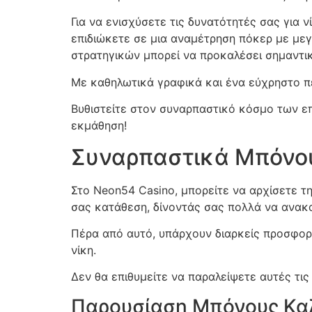
Για να ενισχύσετε τις δυνατότητές σας για 
επιδιώκετε σε μια αναμέτρηση πόκερ με με
στρατηγικών μπορεί να προκαλέσει σημαντι
Με καθηλωτικά γραφικά και ένα εύχρηστο πε
Βυθιστείτε στον συναρπαστικό κόσμο των επι
εκμάθηση!
Συναρπαστικά Μπόνου
Στο Neon54 Casino, μπορείτε να αρχίσετε τ
σας κατάθεση, δίνοντάς σας πολλά να ανακ
Πέρα από αυτό, υπάρχουν διαρκείς προσφορέ
νίκη.
Δεν θα επιθυμείτε να παραλείψετε αυτές τις
Παρουσίαση Μπόνους Κα