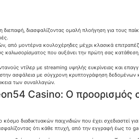
η διεπαφή, διασφαλίζοντας ομαλή πλοήγηση για τους παίκ
υές.
ιών, από μοντέρνα κουλοχέρηδες μέχρι κλασικά επιτραπέζ
ς καλωσορίσματος που αυξάνει την πρώτη σας κατάθεση
.
ντανούς ντίλερ με streaming υψηλής ευκρίνειας και επαγγε
α στην ασφάλεια με σύγχρονη κρυπτογράφηση δεδομένων κ
ρκεια των συναλλαγών.
on54 Casino: Ο προορισμός σ
 κόσμο διαδικτυακών παιχνιδιών που έχει σχεδιαστεί για 
ιασφαλίζοντας ότι κάθε πτυχή, από την εγγραφή έως το g