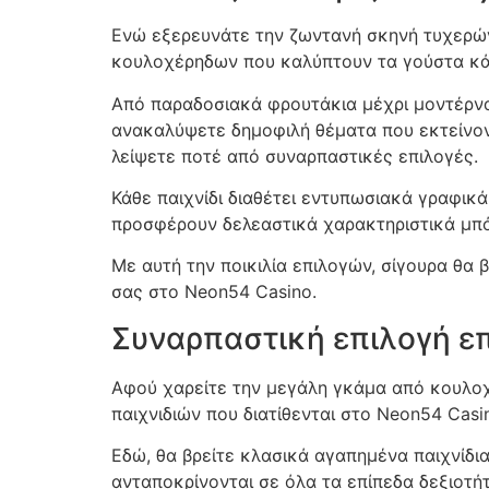
Ενώ εξερευνάτε την ζωντανή σκηνή τυχερών 
κουλοχέρηδων που καλύπτουν τα γούστα κά
Από παραδοσιακά φρουτάκια μέχρι μοντέρνα 
ανακαλύψετε δημοφιλή θέματα που εκτείνοντ
λείψετε ποτέ από συναρπαστικές επιλογές.
Κάθε παιχνίδι διαθέτει εντυπωσιακά γραφικ
προσφέρουν δελεαστικά χαρακτηριστικά μπόν
Με αυτή την ποικιλία επιλογών, σίγουρα θα β
σας στο Neon54 Casino.
https://neon-54.gr
Συναρπαστική επιλογή ε
Αφού χαρείτε την μεγάλη γκάμα από κουλοχ
παιχνιδιών που διατίθενται στο Neon54 Casi
Εδώ, θα βρείτε κλασικά αγαπημένα παιχνίδι
ανταποκρίνονται σε όλα τα επίπεδα δεξιοτή