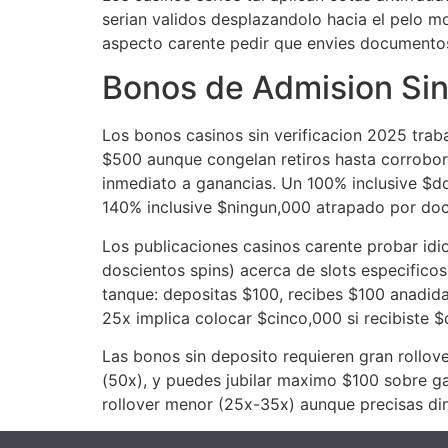
serian validos desplazandolo hacia el pelo 
aspecto carente pedir que envies documentos
Bonos de Admision Sin 
Los bonos casinos sin verificacion 2025 trab
$500 aunque congelan retiros hasta corrobor
inmediato a ganancias. Un 100% inclusive $d
140% inclusive $ningun,000 atrapado por do
Los publicaciones casinos carente probar idio
doscientos spins) acerca de slots especificos
tanque: depositas $100, recibes $100 anadida
25x implica colocar $cinco,000 si recibiste 
Las bonos sin deposito requieren gran rollov
(50x), y puedes jubilar maximo $100 sobre ga
rollover menor (25x-35x) aunque precisas di