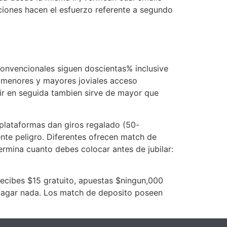
ciones hacen el esfuerzo referente a segundo
convencionales siguen doscientas% inclusive
s menores y mayores joviales acceso
ir en seguida tambien sirve de mayor que
s plataformas dan giros regalado (50-
ente peligro. Diferentes ofrecen match de
ermina cuanto debes colocar antes de jubilar:
Recibes $15 gratuito, apuestas $ningun,000
 pagar nada. Los match de deposito poseen