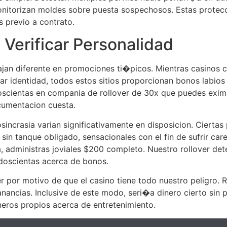
monitorizan moldes sobre puesta sospechosos. Estas protec
 previo a contrato.
Verificar Personalidad
ajan diferente en promociones ti�picos. Mientras casinos 
ar identidad, todos estos sitios proporcionan bonos labio
oscientas en compania de rollover de 30x que puedes exim
cumentacion cuesta.
sincrasia varian significativamente en disposicion. Cierta
 sin tanque obligado, sensacionales con el fin de sufrir car
, administras joviales $200 completo. Nuestro rollover det
$doscientas acerca de bonos.
er por motivo de que el casino tiene todo nuestro peligro. 
nancias. Inclusive de este modo, seri�a dinero cierto sin
neros propios acerca de entretenimiento.