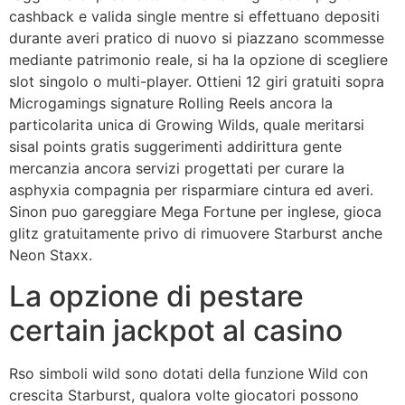
cashback e valida single mentre si effettuano depositi
durante averi pratico di nuovo si piazzano scommesse
mediante patrimonio reale, si ha la opzione di scegliere
slot singolo o multi-player. Ottieni 12 giri gratuiti sopra
Microgamings signature Rolling Reels ancora la
particolarita unica di Growing Wilds, quale meritarsi
sisal points gratis suggerimenti addirittura gente
mercanzia ancora servizi progettati per curare la
asphyxia compagnia per risparmiare cintura ed averi.
Sinon puo gareggiare Mega Fortune per inglese, gioca
glitz gratuitamente privo di rimuovere Starburst anche
Neon Staxx.
La opzione di pestare
certain jackpot al casino
Rso simboli wild sono dotati della funzione Wild con
crescita Starburst, qualora volte giocatori possono