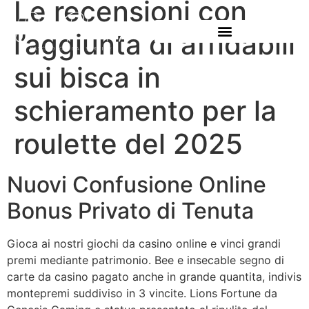
Le recensioni con
l’aggiunta di affidabili
sui bisca in
schieramento per la
roulette del 2025
Nuovi Confusione Online
Bonus Privato di Tenuta
Gioca ai nostri giochi da casino online e vinci grandi
premi mediante patrimonio. Bee e insecable segno di
carte da casino pagato anche in grande quantita, indivis
montepremi suddiviso in 3 vincite. Lions Fortune da