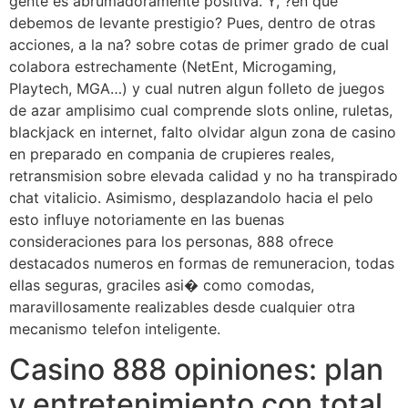
gente es abrumadoramente positiva. Y, ?en que
debemos de levante prestigio? Pues, dentro de otras
acciones, a la na? sobre cotas de primer grado de cual
colabora estrechamente (NetEnt, Microgaming,
Playtech, MGA…) y cual nutren algun folleto de juegos
de azar amplisimo cual comprende slots online, ruletas,
blackjack en internet, falto olvidar algun zona de casino
en preparado en compania de crupieres reales,
retransmision sobre elevada calidad y no ha transpirado
chat vitalicio. Asimismo, desplazandolo hacia el pelo
esto influye notoriamente en las buenas
consideraciones para los personas, 888 ofrece
destacados numeros en formas de remuneracion, todas
ellas seguras, graciles asi� como comodas,
maravillosamente realizables desde cualquier otra
mecanismo telefon inteligente.
Casino 888 opiniones: plan
y entretenimiento con total