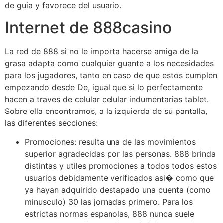
de guia y favorece del usuario.
Internet de 888casino
La red de 888 si no le importa hacerse amiga de la
grasa adapta como cualquier guante a los necesidades
para los jugadores, tanto en caso de que estos cumplen
empezando desde De, igual que si lo perfectamente
hacen a traves de celular celular indumentarias tablet.
Sobre ella encontramos, a la izquierda de su pantalla,
las diferentes secciones:
Promociones: resulta una de las movimientos
superior agradecidas por las personas. 888 brinda
distintas y utiles promociones a todos todos estos
usuarios debidamente verificados asi� como que
ya hayan adquirido destapado una cuenta (como
minusculo) 30 las jornadas primero. Para los
estrictas normas espanolas, 888 nunca suele