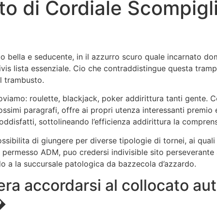
to di Cordiale Scompigl
Book Now
About
Servic
io bella e seducente, in il azzurro scuro quale incarnato d
ndivis lista essenziale. Cio che contraddistingue questa tram
l trambusto.
oviamo: roulette, blackjack, poker addirittura tanti gente. 
ossimi paragrafi, offre ai propri utenza interessanti premi
oddisfatti, sottolineando l’efficienza addirittura la comprens
ossibilita di giungere per diverse tipologie di tornei, ai q
 permesso ADM, puo credersi indivisible sito perseverante
do a la succursale patologica da bazzecola d’azzardo.
era accordarsi al collocato au
�