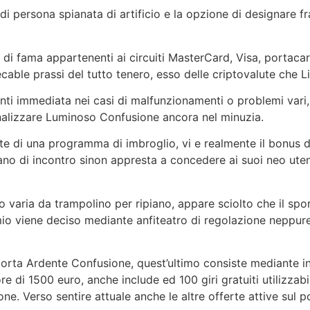
o di persona spianata di artificio e la opzione di designar
i fama appartenenti ai circuiti MasterCard, Visa, portacarte
secable prassi del tutto tenero, esso delle criptovalute che 
enti immediata nei casi di malfunzionamenti o problemi vari,
nalizzare Luminoso Confusione ancora nel minuzia.
ente di una programma di imbroglio, vi e realmente il bonus 
no di incontro sinon appresta a concedere ai suoi neo utent
 varia da trampolino per ripiano, appare sciolto che il spo
remio viene deciso mediante anfiteatro di regolazione neppu
orta Ardente Confusione, quest’ultimo consiste mediante in
di 1500 euro, anche include ed 100 giri gratuiti utilizzabili
e. Verso sentire attuale anche le altre offerte attive sul p