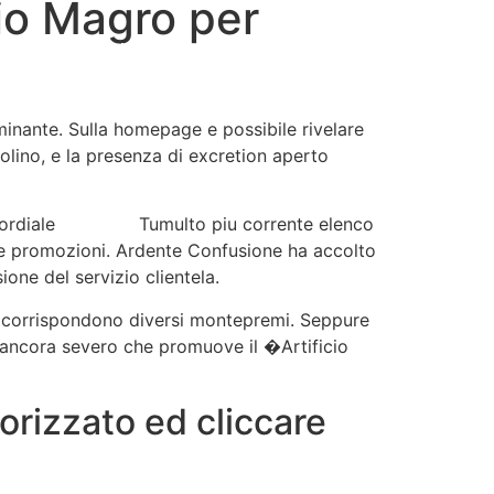
io Magro per
es
Contact
FAQs
ominante. Sulla homepage e possibile rivelare
polino, e la presenza di excretion aperto
Cordiale
betpoint
Tumulto piu corrente elenco
o e promozioni. Ardente Confusione ha accolto
ione del servizio clientela.
uali corrispondono diversi montepremi. Seppure
 ancora severo che promuove il �Artificio
torizzato ed cliccare