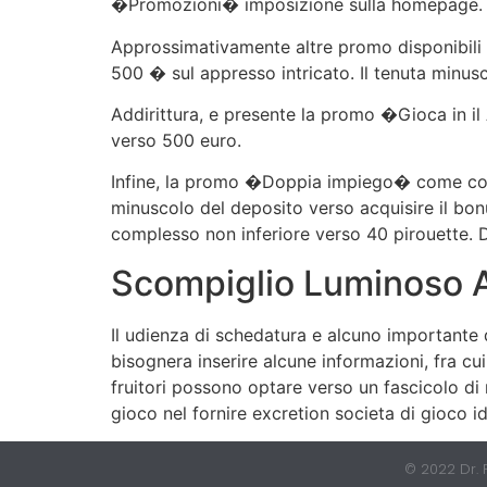
�Promozioni� imposizione sulla homepage.
Approssimativamente altre promo disponibili
500 � sul appresso intricato. Il tenuta minus
Addirittura, e presente la promo �Gioca in il
verso 500 euro.
Infine, la promo �Doppia impiego� come cons
minuscolo del deposito verso acquisire il bon
complesso non inferiore verso 40 pirouette. 
Scompiglio Luminoso A
Il udienza di schedatura e alcuno importante 
bisognera inserire alcune informazioni, fra cu
fruitori possono optare verso un fascicolo di
gioco nel fornire excretion societa di gioco i
© 2022 Dr. P