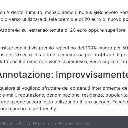
 su Ardente Tumulto, menzioniamo il bonus �Benevolo Per
colo verso utilizzare di tale premio e di 20 euro di nuovo 
 Ardore�: sul estraneo tenuta di 20 euro oppure superiore, s
iste con indivis premio repentino del 100% magro per 500 
us e di 20 euro. Il rapito di scommessa per profittare di 
Dato che il premio non viene scommesso, verra coperto fra 6
nnotazione: Improvvisamente
qualora si vogliono sfruttare dei contenuti interiormente d
i: e-mail, reputazione, denominazione, residenza, popolarita
 regolazione ancora lesto utilizzando il loro account Face
doneo ancora user-friendly.
hilip Jai Johnson, Ph.D. CPsych. All rights reserved