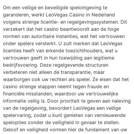
Om een veilige en beveiligde spelomgeving te
garanderen, werkt LeoVegas Casino in Nederland
volgens strenge licentie- en regelgevingssystemen. Dit
verzekert dat het casino beantwoordt aan de hoge
normen van autoritaire instanties, wat het vertrouwen
onder spelers versterkt. U zult merken dat LeoVegas
licenties heeft van erkende toezichthouders, wat u
vertrouwen geeft in hun toewijding aan legitieme
bedrijfsvoering. Deze regelgevende structuren
verbeteren niet alleen de transparantie, maar
waarborgen ook uw rechten als speler. Ze eisen dat het
casino strenge stappen neemt tegen fraude en
financiële misstanden, waardoor uw vertrouwelijke
informatie veilig is. Door prioriteit te geven aan naleving
van de regelgeving, bevordert LeoVegas een veilige
spelervaring, zodat u kunt genieten van vernieuwende
spelopties zonder de veiligheid in gevaar te stellen.
Geloof en veiligheid vormen hier de fundament van uw