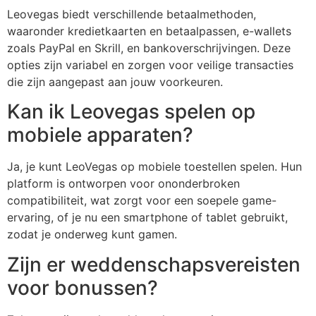
Leovegas biedt verschillende betaalmethoden,
waaronder kredietkaarten en betaalpassen, e-wallets
zoals PayPal en Skrill, en bankoverschrijvingen. Deze
opties zijn variabel en zorgen voor veilige transacties
die zijn aangepast aan jouw voorkeuren.
Kan ik Leovegas spelen op
mobiele apparaten?
Ja, je kunt LeoVegas op mobiele toestellen spelen. Hun
platform is ontworpen voor ononderbroken
compatibiliteit, wat zorgt voor een soepele game-
ervaring, of je nu een smartphone of tablet gebruikt,
zodat je onderweg kunt gamen.
Zijn er weddenschapsvereisten
voor bonussen?