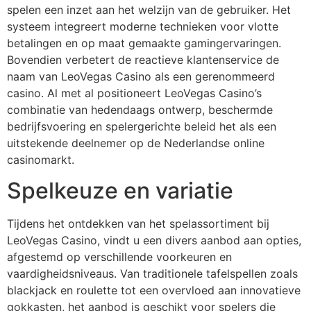
spelen een inzet aan het welzijn van de gebruiker. Het
systeem integreert moderne technieken voor vlotte
betalingen en op maat gemaakte gamingervaringen.
Bovendien verbetert de reactieve klantenservice de
naam van LeoVegas Casino als een gerenommeerd
casino. Al met al positioneert LeoVegas Casino’s
combinatie van hedendaags ontwerp, beschermde
bedrijfsvoering en spelergerichte beleid het als een
uitstekende deelnemer op de Nederlandse online
casinomarkt.
Spelkeuze en variatie
Tijdens het ontdekken van het spelassortiment bij
LeoVegas Casino, vindt u een divers aanbod aan opties,
afgestemd op verschillende voorkeuren en
vaardigheidsniveaus. Van traditionele tafelspellen zoals
blackjack en roulette tot een overvloed aan innovatieve
gokkasten, het aanbod is geschikt voor spelers die