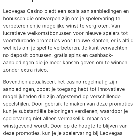
Leovegas Casino biedt een scala aan aanbiedingen en
bonussen die ontworpen zijn om je spelervaring te
verbeteren en je mogelijke winst te vergroten. Van
lucratieve welkomstbonussen voor nieuwe spelers tot
voortdurende promoties voor trouwe klanten, er is altijd
wel iets om je spel te verbeteren. Je kunt verwachten
no deposit bonussen, gratis spins en cashback-
aanbiedingen die je meer kansen geven om te winnen
zonder extra risico.
Bovendien actualiseert het casino regelmatig zijn
aanbiedingen, zodat je toegang hebt tot innovatieve
mogelijkheden die zijn afgestemd op verschillende
speelstijlen. Door gebruik te maken van deze promoties
kun je substantiële beloningen verdienen, waardoor je
spelervaring niet alleen vermakelijk, maar ook
winstgevend wordt. Door op de hoogte te blijven van
deze promoties, kun je je spelervaring bij Leovegas