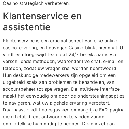
Casino strategisch verbeteren.
Klantenservice en
assistentie
Klantenservice is een cruciaal aspect van elke online
casino-ervaring, en Leovegas Casino blinkt hierin uit. U
vindt een toegewijd team dat 24/7 bereikbaar is via
verschillende methoden, waaronder live chat, e-mail en
telefoon, zodat uw vragen snel worden beantwoord.
Hun deskundige medewerkers zijn opgeleid om een
uitgebreid scala aan problemen te behandelen, van
accountbeheer tot spelvragen. De intuïtieve interface
maakt het eenvoudig om door de ondersteuningsopties
te navigeren, wat uw algehele ervaring verbetert.
Daarnaast biedt Leovegas een omvangrijke FAQ-pagina
die u helpt direct antwoorden te vinden zonder
onmiddellijke hulp nodig te hebben. Deze inzet aan