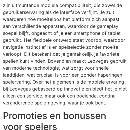
zijn uitmuntende mobiele compatibiliteit, die zowel de
gebruikerservaring als de interface verfijnt. Je zult
waarderen hoe moeiteloos het platform zich aanpast
aan verschillende apparaten, waardoor de gameplay
soepel blijft, ongeacht of je een smartphone of tablet
gebruikt. Het flexibele ontwerp staat voorop, waardoor
navigatie instinctief is en spelselectie zonder moeite
verloopt. Dit betekent dat je gemakkelijk je favoriete
spellen kunt vinden. Bovendien maakt Leovegas gebruik
van moderne technologie, wat zorgt voor snelle
laadtijden, wat cruciaal is voor een zonder haperingen
spelervaring. Over het algemeen is de mobiele ervaring
bij Leovegas gebaseerd op innovatie en biedt het je niet
alleen een service, maar ook een boeiende, continu
veranderende spelomgeving, waar je ook bent.
Promoties en bonussen
voor spelers