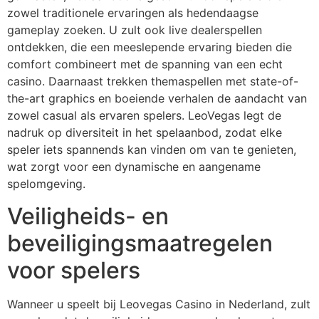
zowel traditionele ervaringen als hedendaagse
gameplay zoeken. U zult ook live dealerspellen
ontdekken, die een meeslepende ervaring bieden die
comfort combineert met de spanning van een echt
casino. Daarnaast trekken themaspellen met state-of-
the-art graphics en boeiende verhalen de aandacht van
zowel casual als ervaren spelers. LeoVegas legt de
nadruk op diversiteit in het spelaanbod, zodat elke
speler iets spannends kan vinden om van te genieten,
wat zorgt voor een dynamische en aangename
spelomgeving.
Veiligheids- en
beveiligingsmaatregelen
voor spelers
Wanneer u speelt bij Leovegas Casino in Nederland, zult