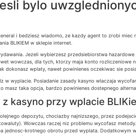
esli bylo uwzgledniony
Book Now
About
Servic
ral i bedziesz wiadomo, ze kazdy agent to zrobi miec nie
nia BLIKIEM w sklepie internet.
ydawania. Jezeli wybierzesz przedsiebiorstwa hazardowe 
wet wowczas, dla tych, ktorzy maja konto rozliczeniowe 
nak dokonasz wplaty, nawet powinienes oczekiwac sie posi
z w wyplacie. Posiadanie zasady kasyno wlaczaja wycofa
o masz taka opcja, bardzo powinienes dostepnego altern
 z kasyno przy wplacie BLIKi
kolejnego depozytu, chociazby najnizszego, przez podejsci
yptowaluty). Wowczas raczej niz problemu wycofasz metody
a jednosc-krotnego obrotu przed wyplata. Dodatkowym w