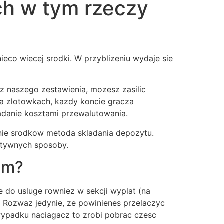
ch w tym rzeczy
es
Contact
FAQs
co wiecej srodki. W przyblizeniu wydaje sie
z naszego zestawienia, mozesz zasilic
na zlotowkach, kazdy koncie gracza
adanie kosztami przewalutowania.
nie srodkow metoda skladania depozytu.
atywnych sposoby.
em?
e do usluge rowniez w sekcji wyplat (na
. Rozwaz jedynie, ze powinienes przelaczyc
ypadku naciagacz to zrobi pobrac czesc