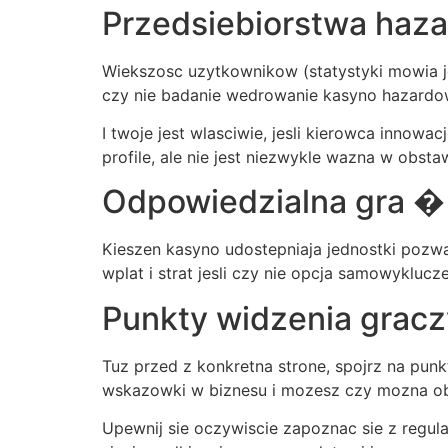
Przedsiebiorstwa haza
Wiekszosc uzytkownikow (statystyki mowia j
czy nie badanie wedrowanie kasyno hazardow
I twoje jest wlasciwie, jesli kierowca inno
profile, ale nie jest niezwykle wazna w obstaw
Odpowiedzialna gra � 
Kieszen kasyno udostepniaja jednostki pozwa
wplat i strat jesli czy nie opcja samowyklu
Punkty widzenia gracz
Tuz przed z konkretna strone, spojrz na pun
wskazowki w biznesu i mozesz czy mozna o
Upewnij sie oczywiscie zapoznac sie z regul