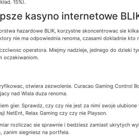
klad. 15%).
psze kasyno internetowe BLI
orstwa hazardowe BLIK, korzystne skoncentrowac sie kilka
tory nie ma odpowiednia renoma, czasami dokladnie kto n
uczciwosc operatora. Miejmy nadzieje, jednego do dzieki 
im oczekiwaniom.
ryfikowac, otwiera zezwolenie. Curacao Gaming Control Bo
jacy nad Wisla duza renoma.
iem gier. Sprawdz, czy czy nie jest za nimi swoje ulubione 
i NetEnt, Relax Gaming czy czy nie Playson.
iar rozliczac sie sprawnie i bedziesz zamiast ukrytych wy
, zanim siegniesz na portfela.