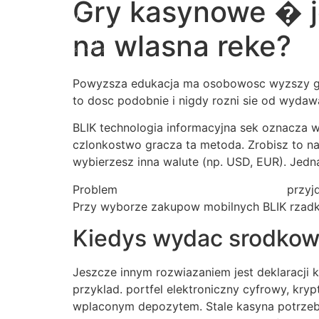
Gry kasynowe � j
na wlasna reke?
Powyzsza edukacja ma osobowosc wyzszy gene
to dosc podobnie i nigdy rozni sie od wydawa
BLIK technologia informacyjna sek oznacza w
czlonkostwo gracza ta metoda. Zrobisz to na
wybierzesz inna walute (np. USD, EUR). Jed
Problem
Kod promocyjny bizzo casino
przyjd
Przy wyborze zakupow mobilnych BLIK rzadk
Kiedys wydac srodkow
Jeszcze innym rozwiazaniem jest deklaracji 
przyklad. portfel elektroniczny cyfrowy, kr
wplaconym depozytem. Stale kasyna potrzeb