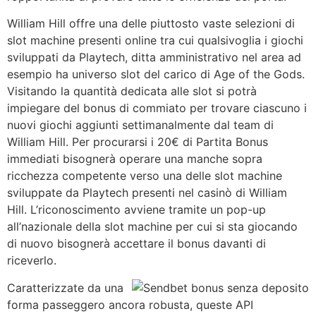
William Hill offre una delle piuttosto vaste selezioni di
slot machine presenti online tra cui qualsivoglia i giochi
sviluppati da Playtech, ditta amministrativo nel area ad
esempio ha universo slot del carico di Age of the Gods.
Visitando la quantità dedicata alle slot si potrà
impiegare del bonus di commiato per trovare ciascuno i
nuovi giochi aggiunti settimanalmente dal team di
William Hill. Per procurarsi i 20€ di Partita Bonus
immediati bisognerà operare una manche sopra
ricchezza competente verso una delle slot machine
sviluppate da Playtech presenti nel casinò di William
Hill. L’riconoscimento avviene tramite un pop-up
all’nazionale della slot machine per cui si sta giocando
di nuovo bisognerà accettare il bonus davanti di
riceverlo.
Caratterizzate da una
forma passeggero ancora robusta, queste API