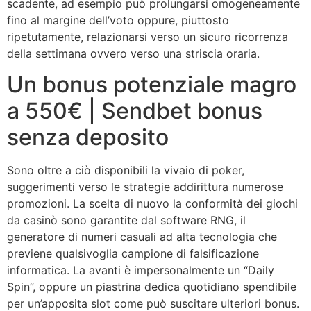
scadente, ad esempio può prolungarsi omogeneamente
fino al margine dell’voto oppure, piuttosto
ripetutamente, relazionarsi verso un sicuro ricorrenza
della settimana ovvero verso una striscia oraria.
Un bonus potenziale magro
a 550€ | Sendbet bonus
senza deposito
Sono oltre a ciò disponibili la vivaio di poker,
suggerimenti verso le strategie addirittura numerose
promozioni. La scelta di nuovo la conformità dei giochi
da casinò sono garantite dal software RNG, il
generatore di numeri casuali ad alta tecnologia che
previene qualsivoglia campione di falsificazione
informatica. La avanti è impersonalmente un “Daily
Spin”, oppure un piastrina dedica quotidiano spendibile
per un’apposita slot come può suscitare ulteriori bonus.