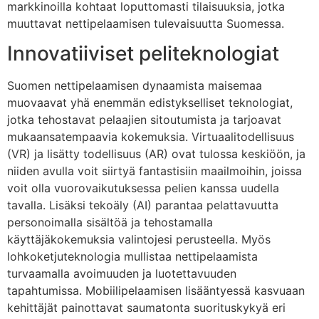
markkinoilla kohtaat loputtomasti tilaisuuksia, jotka
muuttavat nettipelaamisen tulevaisuutta Suomessa.
Innovatiiviset peliteknologiat
Suomen nettipelaamisen dynaamista maisemaa
muovaavat yhä enemmän edistykselliset teknologiat,
jotka tehostavat pelaajien sitoutumista ja tarjoavat
mukaansatempaavia kokemuksia. Virtuaalitodellisuus
(VR) ja lisätty todellisuus (AR) ovat tulossa keskiöön, ja
niiden avulla voit siirtyä fantastisiin maailmoihin, joissa
voit olla vuorovaikutuksessa pelien kanssa uudella
tavalla. Lisäksi tekoäly (AI) parantaa pelattavuutta
personoimalla sisältöä ja tehostamalla
käyttäjäkokemuksia valintojesi perusteella. Myös
lohkoketjuteknologia mullistaa nettipelaamista
turvaamalla avoimuuden ja luotettavuuden
tapahtumissa. Mobiilipelaamisen lisääntyessä kasvuaan
kehittäjät painottavat saumatonta suorituskykyä eri