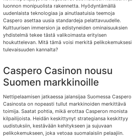
luonnon monipuolista rakennetta. Hyödyntämällä
uudenlaista teknologiaa ja ainutlaatuisia teemoja
Caspero asettaa uusia standardeja pelattavuudelle.
Kulttuurisen immersion ja edistyneiden ominaisuuksien
yhdistelmä tekee tästä valikoimasta erityisen
houkuttelevan. Mitä tämä voisi merkitä pelikokemuksesi
tulevaisuuden kannalta?
https://casperocasinos.net/fi-
fi
Caspero Casinon nousu
Suomen markkinoille
Nettipelaamisen jatkaessa jalansijaa Suomessa Caspero
Casinosta on nopeasti tullut markkinoiden merkittävä
toimija. Saatat pohtia, mikä erottaa Casperon monista
kilpailijoista. Heidän keskittynyt strategiansa keskittyy
uudistuksiin, kestävään kehitykseen ja sujuvaan
pelikokemukseen, joka vetoaa suomalaisiin pelaajiin.