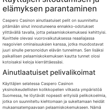
elämyksen parantaminen
Caspero Casinon ainutlaatuiset pelit on suunniteltu
pitämään sinut innostuneena ennakko-odotukset
ylittävällä tavalla, jotta pelaamiskokemuksesi kehittyisi.
Kuvittele olevasi vuorovaikutuksessa reaaliajassa
reagoivien ominaisuuksien kanssa, jotka muodostavat
juuri sinulle personoidun elävän tunnelman. Sen lisäksi
paikallisen pelaamiskokemuksen kautta tunnet olosi
kotoisaksi keloja kierrättäessäsi.
Ainutlaatuiset pelivalikoimat
Käyttäjien selatessa Caspero Casinon
yksinoikeudellisten kolikkopelien vilkasta ympäristöä
Suomessa, he löytävät nopeasti erityisiä pelikokoelmia,
jotka on suunniteltu kiehtomaan ja sukeltamaan heidät
mukaansatempaavaan pelaamiskokemukseen. Nämä