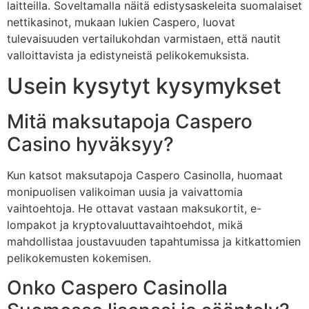
laitteilla. Soveltamalla näitä edistysaskeleita suomalaiset
nettikasinot, mukaan lukien Caspero, luovat
tulevaisuuden vertailukohdan varmistaen, että nautit
valloittavista ja edistyneistä pelikokemuksista.
Usein kysytyt kysymykset
Mitä maksutapoja Caspero
Casino hyväksyy?
Kun katsot maksutapoja Caspero Casinolla, huomaat
monipuolisen valikoiman uusia ja vaivattomia
vaihtoehtoja. He ottavat vastaan maksukortit, e-
lompakot ja kryptovaluuttavaihtoehdot, mikä
mahdollistaa joustavuuden tapahtumissa ja kitkattomien
pelikokemusten kokemisen.
Onko Caspero Casinolla