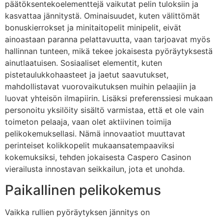
päätöksentekoelementtejä vaikutat pelin tuloksiin ja
kasvattaa jännitystä. Ominaisuudet, kuten välittömät
bonuskierrokset ja minitaitopelit minipelit, eivät
ainoastaan paranna pelattavuutta, vaan tarjoavat myös
hallinnan tunteen, mikä tekee jokaisesta pyöräytyksestä
ainutlaatuisen. Sosiaaliset elementit, kuten
pistetaulukkohaasteet ja jaetut saavutukset,
mahdollistavat vuorovaikutuksen muihin pelaajiin ja
luovat yhteisön ilmapiirin. Lisäksi preferenssiesi mukaan
personoitu yksilöity sisältö varmistaa, että et ole vain
toimeton pelaaja, vaan olet aktiivinen toimija
pelikokemuksellasi. Nämä innovaatiot muuttavat
perinteiset kolikkopelit mukaansatempaaviksi
kokemuksiksi, tehden jokaisesta Caspero Casinon
vierailusta innostavan seikkailun, jota et unohda.
Paikallinen pelikokemus
Vaikka rullien pyöräytyksen jännitys on