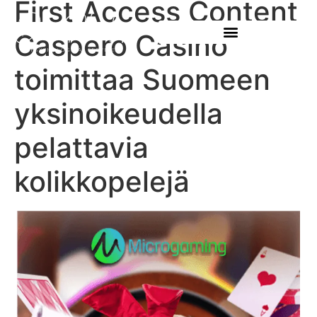
First Access Content
Caspero Casino
toimittaa Suomeen
yksinoikeudella
pelattavia
kolikkopelejä