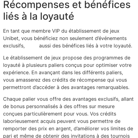
Récompenses et bénéfices
liés à la loyauté
En tant que membre VIP du établissement de jeux
Unibet, vous bénéficiez non seulement d’événements
exclusifs,
mais
aussi des bénéfices liés à votre loyauté.
Le établissement de jeux propose des programmes de
loyauté à plusieurs paliers conçus pour optimiser votre
expérience. En avançant dans les différents paliers,
vous amasserez des crédits de récompense qui vous
permettront d’accéder à des avantages remarquables.
Chaque palier vous offre des avantages exclusifs, allant
de bonus personnalisés à des offres sur mesure
conçues particulièrement pour vous. Vos crédits
laborieusement acquis peuvent vous permettre de
remporter des prix en argent, d’améliorer vos limites de
pari et même de obtenir des invitations à des tournois