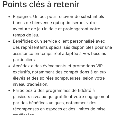
Points clés à retenir
Rejoignez Unibet pour recevoir de substantiels
bonus de bienvenue qui optimiseront votre
aventure de jeu initiale et prolongeront votre
temps de jeu.
Bénéficiez d’un service client personnalisé avec
des représentants spécialisés disponibles pour une
assistance en temps réel adaptée à vos besoins
particuliers.
Accédez à des événements et promotions VIP
exclusifs, notamment des compétitions à enjeux
élevés et des soirées somptueuses, selon votre
niveau d’adhésion.
Participez à des programmes de fidélité à
plusieurs niveaux qui gratifient votre engagement
par des bénéfices uniques, notamment des
récompenses en espèces et des limites de mise
améliorées.