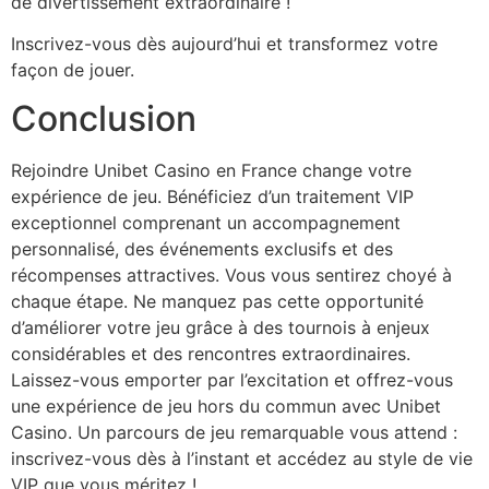
de divertissement extraordinaire !
Inscrivez-vous dès aujourd’hui et transformez votre
façon de jouer.
Conclusion
Rejoindre Unibet Casino en France change votre
expérience de jeu. Bénéficiez d’un traitement VIP
exceptionnel comprenant un accompagnement
personnalisé, des événements exclusifs et des
récompenses attractives. Vous vous sentirez choyé à
chaque étape. Ne manquez pas cette opportunité
d’améliorer votre jeu grâce à des tournois à enjeux
considérables et des rencontres extraordinaires.
Laissez-vous emporter par l’excitation et offrez-vous
une expérience de jeu hors du commun avec Unibet
Casino. Un parcours de jeu remarquable vous attend :
inscrivez-vous dès à l’instant et accédez au style de vie
VIP que vous méritez !