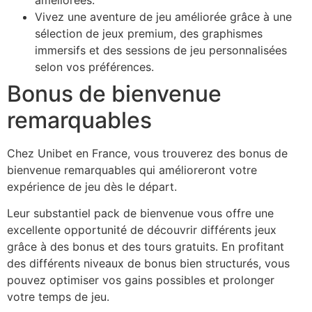
Vivez une aventure de jeu améliorée grâce à une
sélection de jeux premium, des graphismes
immersifs et des sessions de jeu personnalisées
selon vos préférences.
Bonus de bienvenue
remarquables
Chez Unibet en France, vous trouverez des bonus de
bienvenue remarquables qui amélioreront votre
expérience de jeu dès le départ.
Leur substantiel pack de bienvenue vous offre une
excellente opportunité de découvrir différents jeux
grâce à des bonus et des tours gratuits. En profitant
des différents niveaux de bonus bien structurés, vous
pouvez optimiser vos gains possibles et prolonger
votre temps de jeu.