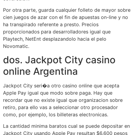
Por otra parte, guarda cualquier folleto de mayor sobre
cien juegos de azar con el fin de apuestas on-line y no
ha transpirado referente a presto. Precios
proporcionados para desarrolladores igual que
Playtech, NetEnt desplazandolo hacia el pelo
Novomatic.
dos. Jackpot City casino
online Argentina
Jackpot City seri�a otro casino online que acepta
Apple Pay igual que modo sobre paga. Hay que
recordar que no existe igual que organizacion sobre
retiro, para ello vas a seleccionar otro procesador
como, por ejemplo, los billeteras electronicas.
La cantidad minima baratos cual se puede depositar en
Jackpot City usando Apple Pay resultan $6.600 pesos