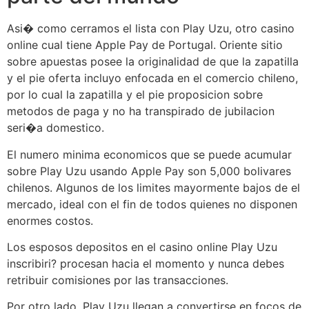
Asi� como cerramos el lista con Play Uzu, otro casino
online cual tiene Apple Pay de Portugal. Oriente sitio
sobre apuestas posee la originalidad de que la zapatilla
y el pie oferta incluyo enfocada en el comercio chileno,
por lo cual la zapatilla y el pie proposicion sobre
metodos de paga y no ha transpirado de jubilacion
seri�a domestico.
El numero minima economicos que se puede acumular
sobre Play Uzu usando Apple Pay son 5,000 bolivares
chilenos. Algunos de los limites mayormente bajos de el
mercado, ideal con el fin de todos quienes no disponen
enormes costos.
Los esposos depositos en el casino online Play Uzu
inscribiri? procesan hacia el momento y nunca debes
retribuir comisiones por las transacciones.
Por otro lado, Play Uzu llegan a convertirse en focos de