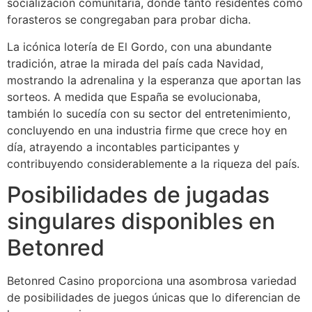
socialización comunitaria, donde tanto residentes como
forasteros se congregaban para probar dicha.
La icónica lotería de El Gordo, con una abundante
tradición, atrae la mirada del país cada Navidad,
mostrando la adrenalina y la esperanza que aportan las
sorteos. A medida que España se evolucionaba,
también lo sucedía con su sector del entretenimiento,
concluyendo en una industria firme que crece hoy en
día, atrayendo a incontables participantes y
contribuyendo considerablemente a la riqueza del país.
Posibilidades de jugadas
singulares disponibles en
Betonred
Betonred Casino proporciona una asombrosa variedad
de posibilidades de juegos únicas que lo diferencian de