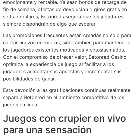
emocionante y rentable. Ya sean bonos de recarga de
fin de semana, ofertas de devolución o giros gratis en
slots populares, Betonred asegura que los jugadores
siempre dispondrán de algo que esperar.
Las promociones frecuentes están creadas no solo para
captar nuevos miembros, sino también para mantener a
los jugadores existentes motivados y entusiasmados.
Con el compromiso de ofrecer valor, Betonred Casino
optimiza la experiencia de juego al facilitar a los
jugadores aumentar sus apuestas y incrementar sus
posibilidades de ganar.
Esta devoción a las gratificaciones continuas realmente
separa a Betonred en el ambiente competitivo de los
juegos en línea.
Juegos con crupier en vivo
para una sensación