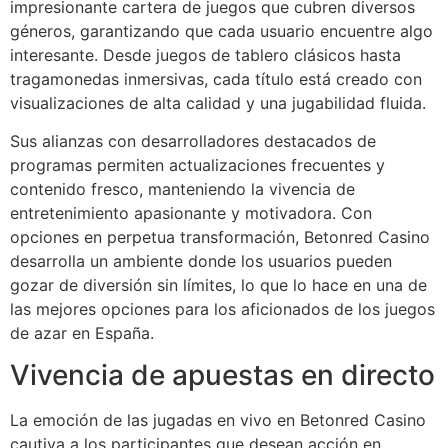
impresionante cartera de juegos que cubren diversos
géneros, garantizando que cada usuario encuentre algo
interesante. Desde juegos de tablero clásicos hasta
tragamonedas inmersivas, cada título está creado con
visualizaciones de alta calidad y una jugabilidad fluida.
Sus alianzas con desarrolladores destacados de
programas permiten actualizaciones frecuentes y
contenido fresco, manteniendo la vivencia de
entretenimiento apasionante y motivadora. Con
opciones en perpetua transformación, Betonred Casino
desarrolla un ambiente donde los usuarios pueden
gozar de diversión sin límites, lo que lo hace en una de
las mejores opciones para los aficionados de los juegos
de azar en España.
Vivencia de apuestas en directo
La emoción de las jugadas en vivo en Betonred Casino
cautiva a los participantes que desean acción en