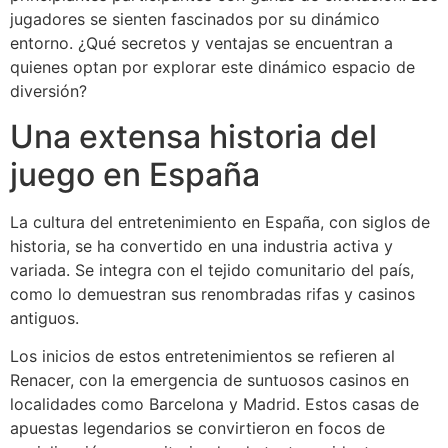
jugadores se sienten fascinados por su dinámico
entorno. ¿Qué secretos y ventajas se encuentran a
quienes optan por explorar este dinámico espacio de
diversión?
https://betonreds.eu/es-es
Una extensa historia del
juego en España
La cultura del entretenimiento en España, con siglos de
historia, se ha convertido en una industria activa y
variada. Se integra con el tejido comunitario del país,
como lo demuestran sus renombradas rifas y casinos
antiguos.
Los inicios de estos entretenimientos se refieren al
Renacer, con la emergencia de suntuosos casinos en
localidades como Barcelona y Madrid. Estos casas de
apuestas legendarios se convirtieron en focos de