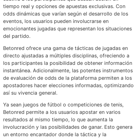
tiempo real y opciones de apuestas exclusivas. Con
odds dinámicas que varían según el desarrollo de los
eventos, los usuarios pueden involucrarse en
emocionantes jugadas que representan los situaciones
del partido.
Betonred ofrece una gama de tácticas de jugadas en
directo ajustadas a múltiples disciplinas, ofreciendo a
los participantes la posibilidad de obtener información
instantánea. Adicionalmente, las potentes instrumentos
de evaluación de odds de la plataforma permiten a los
apostadores hacer elecciones informadas, optimizando
así su vivencia general.
Ya sean juegos de fútbol o competiciones de tenis,
Betonred permite a los usuarios apostar en varios
resultados al mismo tiempo, lo que aumenta la
involucración y las posibilidades de ganar. Esto genera
un entorno encantador donde la táctica y la