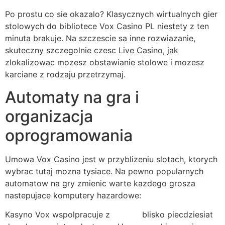
Po prostu co sie okazalo? Klasycznych wirtualnych gier
stolowych do bibliotece Vox Casino PL niestety z ten
minuta brakuje. Na szczescie sa inne rozwiazanie,
skuteczny szczegolnie czesc Live Casino, jak
zlokalizowac mozesz obstawianie stolowe i mozesz
karciane z rodzaju przetrzymaj.
Automaty na gra i
organizacja
oprogramowania
Umowa Vox Casino jest w przyblizeniu slotach, ktorych
wybrac tutaj mozna tysiace. Na pewno popularnych
automatow na gry zmienic warte kazdego grosza
nastepujace komputery hazardowe:
Kasyno Vox wspolpracuje z
artykuł
blisko piecdziesiat