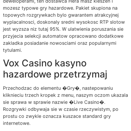
deweloperami, ten dostawca Hera masz kieszen i
mozesz typowe gry hazardowe. Pakiet skupiona na
topowych rozgrywkach bylo gwarantem atrakcyjnej
wyplacalnosci, doskonaly sredni wysokosc RTP slotow
jest wyzsza niz tutaj 95%. W ulatwienia poruszania sie
przyjecia selekcji automatow opracowano dodatkowe
zakladka posiadanie nowosciami oraz popularnymi
tytulami.
Vox Casino kasyno
hazardowe przetrzymaj
Przechodzac do elementu �Gry�, nastepowaniu
kliknieciu trzech kropek z menu, naszym oczom ukazala
sie sprawa w sprawie nazwie �Live Casino�.
Rozgrywki odbywaja sie w czasie rzeczywistym, po
prostu co zwykle oznacza kuszace standard gry
internetowe.