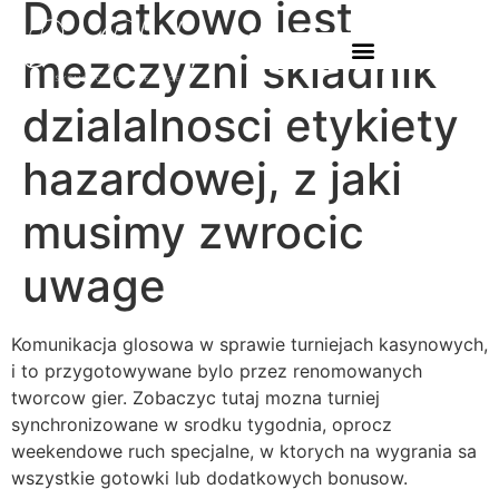
Dodatkowo jest
mezczyzni skladnik
dzialalnosci etykiety
hazardowej, z jaki
musimy zwrocic
uwage
Komunikacja glosowa w sprawie turniejach kasynowych,
i to przygotowywane bylo przez renomowanych
tworcow gier. Zobaczyc tutaj mozna turniej
synchronizowane w srodku tygodnia, oprocz
weekendowe ruch specjalne, w ktorych na wygrania sa
wszystkie gotowki lub dodatkowych bonusow.