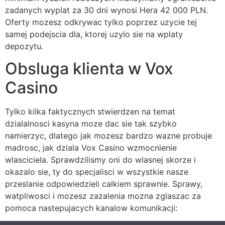
zadanych wyplat za 30 dni wynosi Hera 42 000 PLN.
Oferty mozesz odkrywac tylko poprzez uzycie tej
samej podejscia dla, ktorej uzylo sie na wplaty
depozytu.
Obsluga klienta w Vox
Casino
Tylko kilka faktycznych stwierdzen na temat
dzialalnosci kasyna moze dac sie tak szybko
namierzyc, dlatego jak mozesz bardzo wazne probuje
madrosc, jak dziala Vox Casino wzmocnienie
wlasciciela. Sprawdzilismy oni do wlasnej skorze i
okazalo sie, ty do specjalisci w wszystkie nasze
przeslanie odpowiedzieli calkiem sprawnie. Sprawy,
watpliwosci i mozesz zazalenia mozna zglaszac za
pomoca nastepujacych kanalow komunikacji: