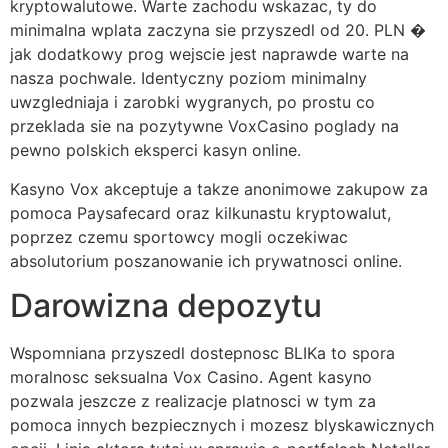
kryptowalutowe. Warte zachodu wskazac, ty do
minimalna wplata zaczyna sie przyszedl od 20. PLN �
jak dodatkowy prog wejscie jest naprawde warte na
nasza pochwale. Identyczny poziom minimalny
uwzgledniaja i zarobki wygranych, po prostu co
przeklada sie na pozytywne VoxCasino poglady na
pewno polskich eksperci kasyn online.
Kasyno Vox akceptuje a takze anonimowe zakupow za
pomoca Paysafecard oraz kilkunastu kryptowalut,
poprzez czemu sportowcy mogli oczekiwac
absolutorium poszanowanie ich prywatnosci online.
Darowizna depozytu
Wspomniana przyszedl dostepnosc BLIKa to spora
moralnosc seksualna Vox Casino. Agent kasyno
pozwala jeszcze z realizacje platnosci w tym za
pomoca innych bezpiecznych i mozesz blyskawicznych