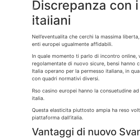
Discrepanza con i 
italiani
Nell’eventualita che cerchi la massima liberta
enti europei ugualmente affidabili.
In quale momento ti parlo di incontro online, v
regolamentate di nuovo sicure, bensi hanno ca
Italia operano per la permesso italiana, in q
con quadri normativi diversi.
Rso casino europei hanno la consuetudine ad p
italia.
Questa elasticita piuttosto ampia ha reso vol
piattaforma dall’italia.
Vantaggi di nuovo Sva