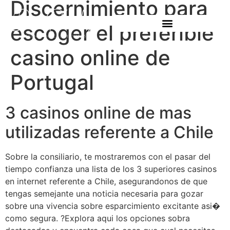
Discernimiento para
escoger el preferible
casino online de
Portugal
3 casinos online de mas
utilizadas referente a Chile
Sobre la consiliario, te mostraremos con el pasar del
tiempo confianza una lista de los 3 superiores casinos
en internet referente a Chile, asegurandonos de que
tengas semejante una noticia necesaria para gozar
sobre una vivencia sobre esparcimiento excitante asi�
como segura. ?Explora aqui los opciones sobra