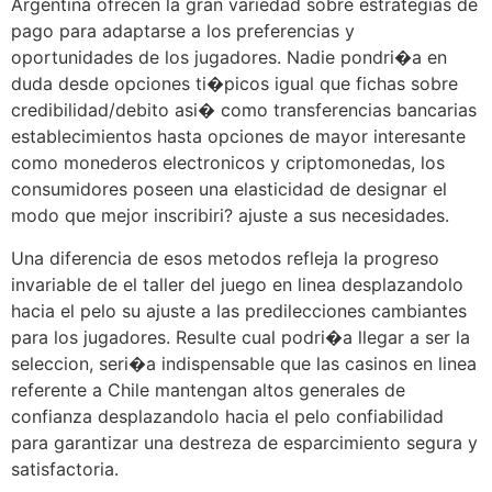
Argentina ofrecen la gran variedad sobre estrategias de
pago para adaptarse a los preferencias y
oportunidades de los jugadores. Nadie pondri�a en
duda desde opciones ti�picos igual que fichas sobre
credibilidad/debito asi� como transferencias bancarias
establecimientos hasta opciones de mayor interesante
como monederos electronicos y criptomonedas, los
consumidores poseen una elasticidad de designar el
modo que mejor inscribiri? ajuste a sus necesidades.
Una diferencia de esos metodos refleja la progreso
invariable de el taller del juego en linea desplazandolo
hacia el pelo su ajuste a las predilecciones cambiantes
para los jugadores. Resulte cual podri�a llegar a ser la
seleccion, seri�a indispensable que las casinos en linea
referente a Chile mantengan altos generales de
confianza desplazandolo hacia el pelo confiabilidad
para garantizar una destreza de esparcimiento segura y
satisfactoria.