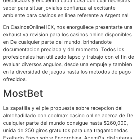
destacadas y encuentra cada cosa que cual necesitas
saber para situar joviales confianza al excitante
ambiente para casinos en linea referente a Argentina!
En CasinosOnlineHEX, nos enorgullece presentarte una
exhaustiva revision para los casinos online disponibles
en De cualquier parte del mundo, brindandote
documentacion preciada y del momento. Todos los
profesionales han utilizado lapso y trabajo con el fin de
evaluar diversos angulos, desde una empuje y tambien
en la diversidad de juegos hasta los metodos de pago
ofrecidos.
MostBet
La zapatilla y el pie propuesta sobre recepcion del
almohadillado con coolmax casino online acerca de De
cualquier parte del mundo consigue hasta $260,000,
unida de 250 giros gratuitos para una tragamonedas
Exaltado Fresh sobre Endorphina. Ademi?s, disfrutaras