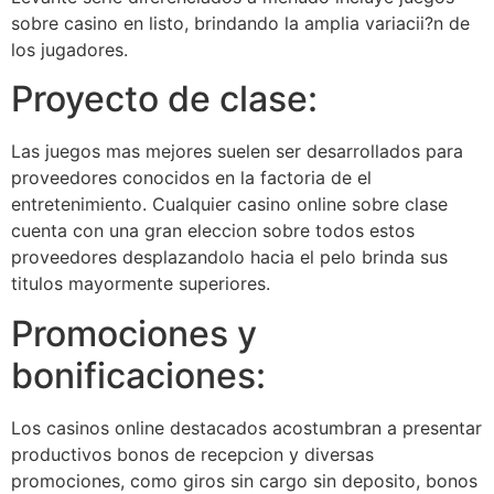
sobre casino en listo, brindando la amplia variacii?n de
los jugadores.
Proyecto de clase:
Las juegos mas mejores suelen ser desarrollados para
proveedores conocidos en la factoria de el
entretenimiento. Cualquier casino online sobre clase
cuenta con una gran eleccion sobre todos estos
proveedores desplazandolo hacia el pelo brinda sus
titulos mayormente superiores.
Promociones y
bonificaciones:
Los casinos online destacados acostumbran a presentar
productivos bonos de recepcion y diversas
promociones, como giros sin cargo sin deposito, bonos