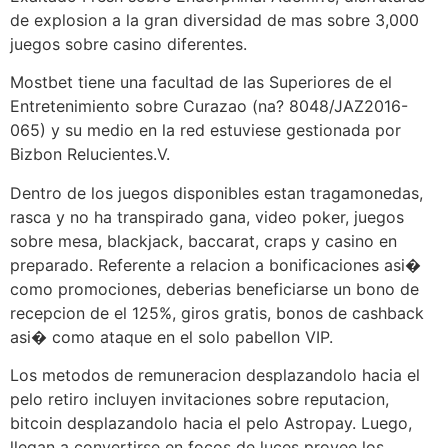
de explosion a la gran diversidad de mas sobre 3,000
juegos sobre casino diferentes.
Mostbet tiene una facultad de las Superiores de el
Entretenimiento sobre Curazao (na? 8048/JAZ2016-
065) y su medio en la red estuviese gestionada por
Bizbon Relucientes.V.
Dentro de los juegos disponibles estan tragamonedas,
rasca y no ha transpirado gana, video poker, juegos
sobre mesa, blackjack, baccarat, craps y casino en
preparado. Referente a relacion a bonificaciones asi�
como promociones, deberias beneficiarse un bono de
recepcion de el 125%, giros gratis, bonos de cashback
asi� como ataque en el solo pabellon VIP.
Los metodos de remuneracion desplazandolo hacia el
pelo retiro incluyen invitaciones sobre reputacion,
bitcoin desplazandolo hacia el pelo Astropay. Luego,
llegan a convertirse en focos de luces provee los