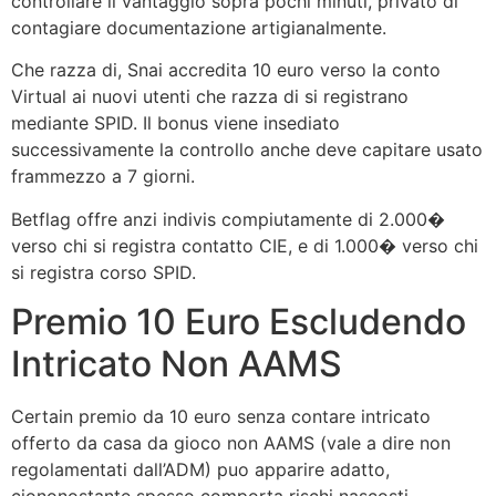
controllare il vantaggio sopra pochi minuti, privato di
contagiare documentazione artigianalmente.
Che razza di, Snai accredita 10 euro verso la conto
Virtual ai nuovi utenti che razza di si registrano
mediante SPID. Il bonus viene insediato
successivamente la controllo anche deve capitare usato
frammezzo a 7 giorni.
Betflag offre anzi indivis compiutamente di 2.000�
verso chi si registra contatto CIE, e di 1.000� verso chi
si registra corso SPID.
Premio 10 Euro Escludendo
Intricato Non AAMS
Certain premio da 10 euro senza contare intricato
offerto da casa da gioco non AAMS (vale a dire non
regolamentati dall’ADM) puo apparire adatto,