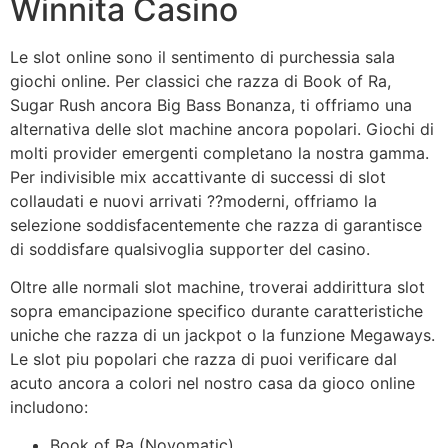
Winnita Casino
Le slot online sono il sentimento di purchessia sala
giochi online. Per classici che razza di Book of Ra,
Sugar Rush ancora Big Bass Bonanza, ti offriamo una
alternativa delle slot machine ancora popolari. Giochi di
molti provider emergenti completano la nostra gamma.
Per indivisible mix accattivante di successi di slot
collaudati e nuovi arrivati ??moderni, offriamo la
selezione soddisfacentemente che razza di garantisce
di soddisfare qualsivoglia supporter del casino.
Oltre alle normali slot machine, troverai addirittura slot
sopra emancipazione specifico durante caratteristiche
uniche che razza di un jackpot o la funzione Megaways.
Le slot piu popolari che razza di puoi verificare dal
acuto ancora a colori nel nostro casa da gioco online
includono:
Book of Ra (Novomatic)