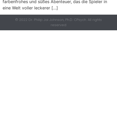
farbenfrohes und süßes Abenteuer, das die Spieler in
eine Welt voller leckerer […]
© 2022 Dr. Philip Jai Johnson, Ph.D. CPsych. All rights
reserved