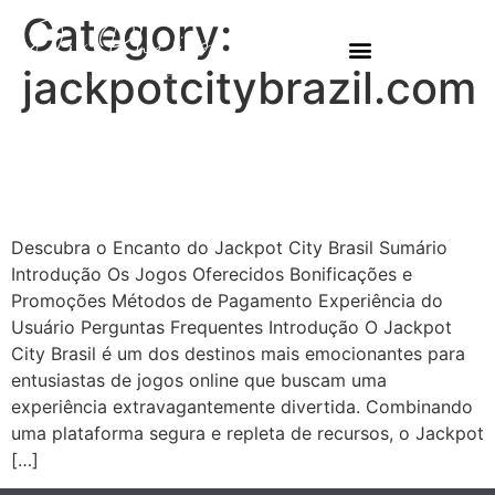
Category:
jackpotcitybrazil.com
Descubra o Encanto do
Jackpot City Brasil
Descubra o Encanto do Jackpot City Brasil Sumário
Introdução Os Jogos Oferecidos Bonificações e
Promoções Métodos de Pagamento Experiência do
Usuário Perguntas Frequentes Introdução O Jackpot
City Brasil é um dos destinos mais emocionantes para
entusiastas de jogos online que buscam uma
experiência extravagantemente divertida. Combinando
uma plataforma segura e repleta de recursos, o Jackpot
[…]