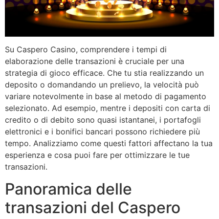
Su Caspero Casino, comprendere i tempi di
elaborazione delle transazioni è cruciale per una
strategia di gioco efficace. Che tu stia realizzando un
deposito o domandando un prelievo, la velocità può
variare notevolmente in base al metodo di pagamento
selezionato. Ad esempio, mentre i depositi con carta di
credito o di debito sono quasi istantanei, i portafogli
elettronici e i bonifici bancari possono richiedere più
tempo. Analizziamo come questi fattori affectano la tua
esperienza e cosa puoi fare per ottimizzare le tue
transazioni.
Panoramica delle
transazioni del Caspero