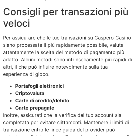
Consigli per transazioni più
veloci
Per assicurare che le tue transazioni su Caspero Casino
siano processate il più rapidamente possibile, valuta
attentamente la scelta del metodo di pagamento più
adatto. Alcuni metodi sono intrinsecamente più rapidi di
altri, il che può influire notevolmente sulla tua
esperienza di gioco.
https://casino-caspero.org/it-it/
Portafogli elettronici
Criptovaluta
Carte di credito/debito
Carte prepagate
Inoltre, assicurati che la verifica del tuo account sia
completata per evitare slittamenti. Mantenere i limiti di
transazione entro le linee guida del provider può