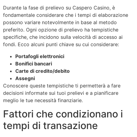
Durante la fase di prelievo su Caspero Casino, è
fondamentale considerare che i tempi di elaborazione
possono variare notevolmente in base al metodo
preferito. Ogni opzione di prelievo ha tempistiche
specifiche, che incidono sulla velocità di accesso ai
fondi. Ecco alcuni punti chiave su cui considerare:
Portafogli elettronici
Bonifici bancari
Carte di credito/debito
Assegni
Conoscere queste tempistiche ti permetterà a fare
decisioni informate sui tuoi prelievi e a pianificare
meglio le tue necessità finanziarie.
Fattori che condizionano i
tempi di transazione