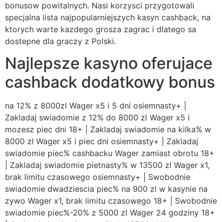
bonusow powitalnych. Nasi korzysci przygotowali
specjalna lista najpopularniejszych kasyn cashback, na
ktorych warte kazdego grosza zagrac i dlatego sa
dostepne dla graczy z Polski.
Najlepsze kasyno oferujace
cashback dodatkowy bonus
na 12% z 8000zl Wager x5 i 5 dni osiemnasty+ |
Zakladaj swiadomie z 12% do 8000 zl Wager x5 i
mozesz piec dni 18+ | Zakladaj swiadomie na kilka% w
8000 zl Wager x5 i piec dni osiemnasty+ | Zakladaj
swiadomie piec% cashbacku Wager zamiast obrotu 18+
| Zakladaj swiadomie pietnasty% w 13500 zl Wager x1,
brak limitu czasowego osiemnasty+ | Swobodnie
swiadomie dwadziescia piec% na 900 zl w kasynie na
zywo Wager x1, brak limitu czasowego 18+ | Swobodnie
swiadomie piec%-20% z 5000 zl Wager 24 godziny 18+