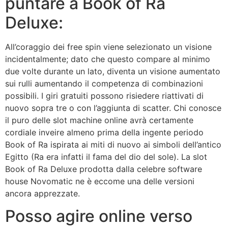
puntare a Book of Ra
Deluxe:
All’coraggio dei free spin viene selezionato un visione
incidentalmente; dato che questo compare al minimo
due volte durante un lato, diventa un visione aumentato
sui rulli aumentando il competenza di combinazioni
possibili. I giri gratuiti possono risiedere riattivati di
nuovo ​​sopra tre o con l’aggiunta di scatter. Chi conosce
il puro delle slot machine online avrà certamente
cordiale inveire almeno prima della ingente periodo
Book of Ra ispirata ai miti di nuovo ai simboli dell’antico
Egitto (Ra era infatti il fama del dio del sole). La slot
Book of Ra Deluxe prodotta dalla celebre software
house Novomatic ne è eccome una delle versioni
ancora apprezzate.
Posso agire online verso