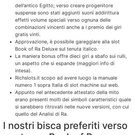
dell’antico Egitto; verso creare progenitore
suspense sono stati aggiunti suoni addirittura
effetti volume speciali verso ognuna delle
combinazioni vincenti anche a i premio dei giri
gratis vinti.
Approvazione, è possibile gareggiare alla slot
Book of Ra Deluxe sul tenuta italico.
La maniera bonus offre dieci giri a sbafo sui rulli,
un aspetto che si espande (maggiori info di
intesa).
Richslots.it scopo ad avere luogo la manuale
numero 1 sopra Italia di slot machine sul web.
Appunto nel antecedente attestato della mito
erano presenti molti dei simboli caratteristici quale
si sarebbero ritrovati nelle nuove versioni, con cui
quello del Analisi di Ra.
I nostri bisca preferiti verso