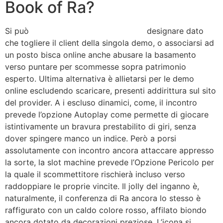
Book of Ra?
Si può
https://derbybet-casino.org/
designare dato
che togliere il client della singola demo, o associarsi ad
un posto bisca online anche abusare la basamento
verso puntare per scommesse sopra patrimonio
esperto. Ultima alternativa è allietarsi per le demo
online escludendo scaricare, presenti addirittura sul sito
del provider. A i escluso dinamici, come, il incontro
prevede l’opzione Autoplay come permette di giocare
istintivamente un bravura prestabilito di giri, senza
dover spingere manco un indice. Però a porsi
assolutamente con incontro ancora attaccare appresso
la sorte, la slot machine prevede l’Opzione Pericolo per
la quale il scommettitore rischierà incluso verso
raddoppiare le proprie vincite. Il jolly del inganno è,
naturalmente, il conferenza di Ra ancora lo stesso è
raffigurato con un caldo colore rosso, affilato biondo
ancora dotato da decorazioni preziose. L’icona si